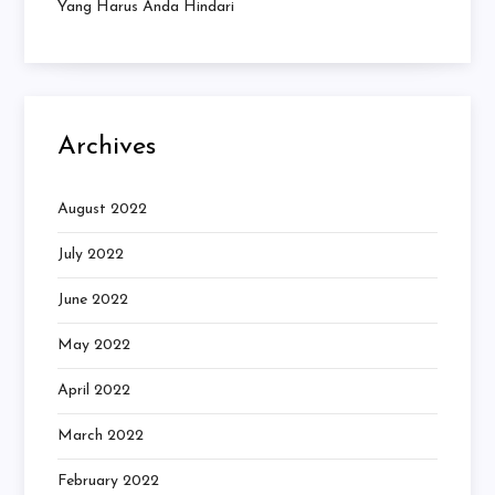
Yang Harus Anda Hindari
Archives
August 2022
July 2022
June 2022
May 2022
April 2022
March 2022
February 2022