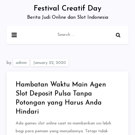
Skip
Festival Creatif Day
to
Berita Judi Online dan Slot Indonesia
content
Search
for:
by:
admin
Hambatan Waktu Main Agen
Slot Deposit Pulsa Tanpa
Potongan yang Harus Anda
Hindari
Ada games slot online saat ini memberikan sisi lebih
bagi para pemain yang menjalannya. Tetapi tidak