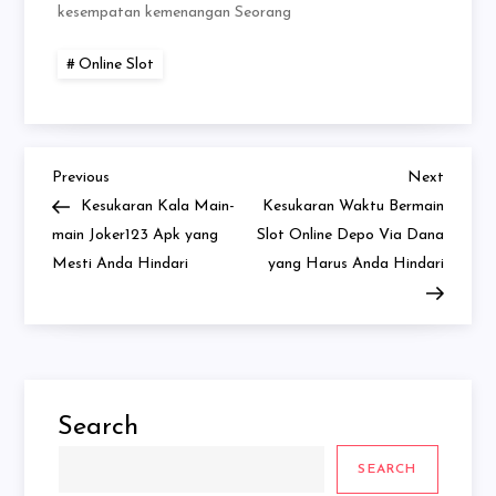
kesempatan kemenangan Seorang
Online Slot
Previous
Next
Post
Previous
Next
Post
Post
Kesukaran Kala Main-
Kesukaran Waktu Bermain
navigation
main Joker123 Apk yang
Slot Online Depo Via Dana
Mesti Anda Hindari
yang Harus Anda Hindari
Search
SEARCH