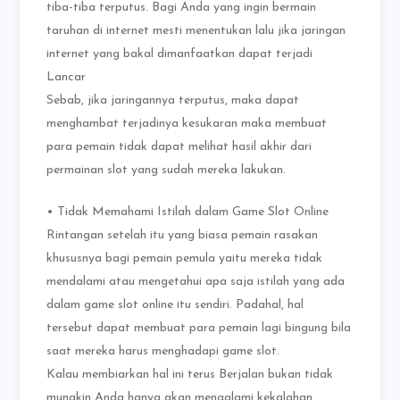
tiba-tiba terputus. Bagi Anda yang ingin bermain
taruhan di internet mesti menentukan lalu jika jaringan
internet yang bakal dimanfaatkan dapat terjadi
Lancar
Sebab, jika jaringannya terputus, maka dapat
menghambat terjadinya kesukaran maka membuat
para pemain tidak dapat melihat hasil akhir dari
permainan slot yang sudah mereka lakukan.
• Tidak Memahami Istilah dalam Game Slot Online
Rintangan setelah itu yang biasa pemain rasakan
khususnya bagi pemain pemula yaitu mereka tidak
mendalami atau mengetahui apa saja istilah yang ada
dalam game slot online itu sendiri. Padahal, hal
tersebut dapat membuat para pemain lagi bingung bila
saat mereka harus menghadapi game slot.
Kalau membiarkan hal ini terus Berjalan bukan tidak
mungkin Anda hanya akan mengalami kekalahan