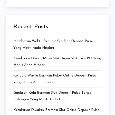
Recent Posts
Hambatan Waktu Bermain Qq Slot Deposit Pulsa
Yang Mesti Anda Hindari
Kesukaran Disaat Main-Main Agen Slot Joker123 Yang
Harus Anda Hindari
Kendala Waktu Bermain Poker Online Deposit Pulsa
Yang Harus Anda Hindari
Ganjalan Kala Bermain Slot Deposit Pulsa Tanpa
Potongan Yang Mesti Anda Hindari
Kesukaran Diwaktu Bermain Slot Online Deposit Pulsa