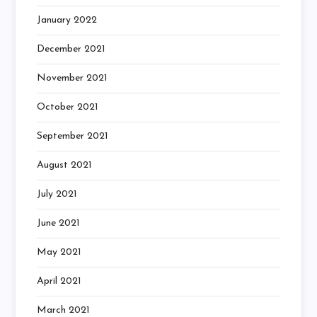
January 2022
December 2021
November 2021
October 2021
September 2021
August 2021
July 2021
June 2021
May 2021
April 2021
March 2021