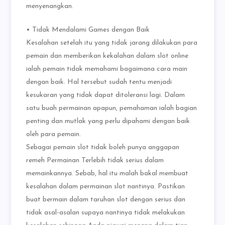
menyenangkan.
• Tidak Mendalami Games dengan Baik
Kesalahan setelah itu yang tidak jarang dilakukan para
pemain dan memberikan kekalahan dalam slot online
ialah pemain tidak memahami bagaimana cara main
dengan baik. Hal tersebut sudah tentu menjadi
kesukaran yang tidak dapat ditoleransi lagi. Dalam
satu buah permainan apapun, pemahaman ialah bagian
penting dan mutlak yang perlu dipahami dengan baik
oleh para pemain.
Sebagai pemain slot tidak boleh punya anggapan
remeh Permainan Terlebih tidak serius dalam
memainkannya. Sebab, hal itu malah bakal membuat
kesalahan dalam permainan slot nantinya. Pastikan
buat bermain dalam taruhan slot dengan serius dan
tidak asal-asalan supaya nantinya tidak melakukan