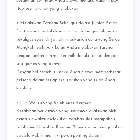
kesalahan sehingga Anda piawai menang dalam tiap-
tiap sesi taruhan yang dilakukan.
• Melakukan Taruhan Sekaligus dalam Jumlah Besar
Saat pemain melakukan taruhan dalam jumlah besar
sekaligus sebetulnya hal itu bukanlah cara yang Serasi
Alangkah lebih baik kalau Anda melakukan taruhan
dengan jumlah minimal terlebih dahulu tetapi dengan
sesi games yang banyak.
Dengan hal tersebut, maka Anda piawai memperbesar
peluang dalam setiap sesi taruhan yang telah Anda
lakukan.
• Pilih Waktu yang Salah buat Bermain
Kesalahan berikutnya yang umumnya dilakukan oleh
pemain diwaktu melakukan taruhan slot merupakan
salah memilih waktu Bermain Banyak yang mengatakan
apabila waktu memiliki peran penting dalam