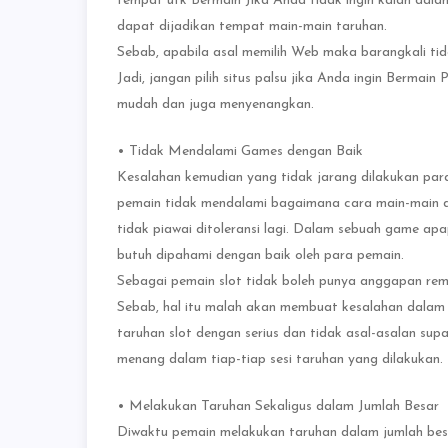
tempat utk Bermain Jika Anda tidak ingin kalah dala
dapat dijadikan tempat main-main taruhan.
Sebab, apabila asal memilih Web maka barangkali ti
Jadi, jangan pilih situs palsu jika Anda ingin Bermain 
mudah dan juga menyenangkan.
• Tidak Mendalami Games dengan Baik
Kesalahan kemudian yang tidak jarang dilakukan par
pemain tidak mendalami bagaimana cara main-main d
tidak piawai ditoleransi lagi. Dalam sebuah game a
butuh dipahami dengan baik oleh para pemain.
Sebagai pemain slot tidak boleh punya anggapan rem
Sebab, hal itu malah akan membuat kesalahan dalam 
taruhan slot dengan serius dan tidak asal-asalan su
menang dalam tiap-tiap sesi taruhan yang dilakukan.
• Melakukan Taruhan Sekaligus dalam Jumlah Besar
Diwaktu pemain melakukan taruhan dalam jumlah besa