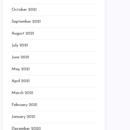
October 2021
September 2021
August 2021
July 2021
June 2021
May 2021
April 2021
March 2021
February 2021
January 2021
December 2020