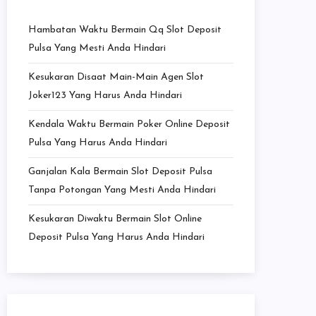
Hambatan Waktu Bermain Qq Slot Deposit
Pulsa Yang Mesti Anda Hindari
Kesukaran Disaat Main-Main Agen Slot
Joker123 Yang Harus Anda Hindari
Kendala Waktu Bermain Poker Online Deposit
Pulsa Yang Harus Anda Hindari
Ganjalan Kala Bermain Slot Deposit Pulsa
Tanpa Potongan Yang Mesti Anda Hindari
Kesukaran Diwaktu Bermain Slot Online
Deposit Pulsa Yang Harus Anda Hindari