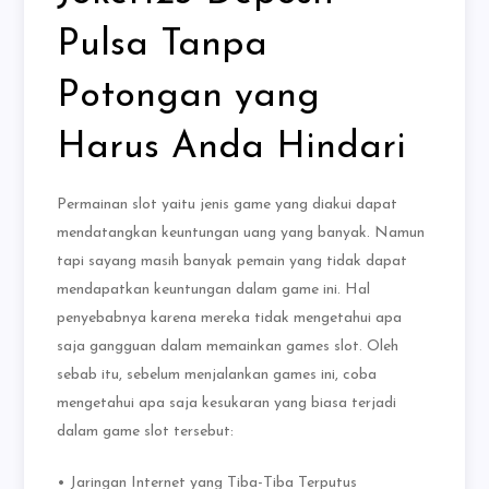
Pulsa Tanpa
Potongan yang
Harus Anda Hindari
Permainan slot yaitu jenis game yang diakui dapat
mendatangkan keuntungan uang yang banyak. Namun
tapi sayang masih banyak pemain yang tidak dapat
mendapatkan keuntungan dalam game ini. Hal
penyebabnya karena mereka tidak mengetahui apa
saja gangguan dalam memainkan games slot. Oleh
sebab itu, sebelum menjalankan games ini, coba
mengetahui apa saja kesukaran yang biasa terjadi
dalam game slot tersebut:
• Jaringan Internet yang Tiba-Tiba Terputus