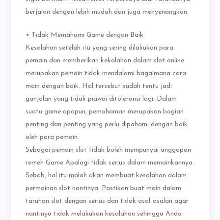
berjalan dengan lebih mudah dan juga menyenangkan.
• Tidak Memahami Game dengan Baik
Kesalahan setelah itu yang sering dilakukan para
pemain dan memberikan kekalahan dalam slot online
merupakan pemain tidak mendalami bagaimana cara
main dengan baik. Hal tersebut sudah tentu jadi
ganjalan yang tidak piawai ditoleransi lagi. Dalam
suatu game apapun, pemahaman merupakan bagian
penting dan penting yang perlu dipahami dengan baik
oleh para pemain.
Sebagai pemain slot tidak boleh mempunyai anggapan
remeh Game Apalagi tidak serius dalam memainkannya.
Sebab, hal itu malah akan membuat kesalahan dalam
permainan slot nantinya. Pastikan buat main dalam
taruhan slot dengan serius dan tidak asal-asalan agar
nantinya tidak melakukan kesalahan sehingga Anda