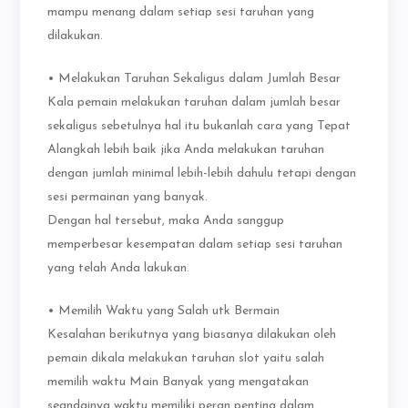
mampu menang dalam setiap sesi taruhan yang
dilakukan.
• Melakukan Taruhan Sekaligus dalam Jumlah Besar
Kala pemain melakukan taruhan dalam jumlah besar
sekaligus sebetulnya hal itu bukanlah cara yang Tepat
Alangkah lebih baik jika Anda melakukan taruhan
dengan jumlah minimal lebih-lebih dahulu tetapi dengan
sesi permainan yang banyak.
Dengan hal tersebut, maka Anda sanggup
memperbesar kesempatan dalam setiap sesi taruhan
yang telah Anda lakukan.
• Memilih Waktu yang Salah utk Bermain
Kesalahan berikutnya yang biasanya dilakukan oleh
pemain dikala melakukan taruhan slot yaitu salah
memilih waktu Main Banyak yang mengatakan
seandainya waktu memiliki peran penting dalam