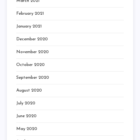
March 2021
February 2021
January 2021
December 2020
November 2020
October 2020
September 2020
August 2020
July 2020
June 2020
May 2020