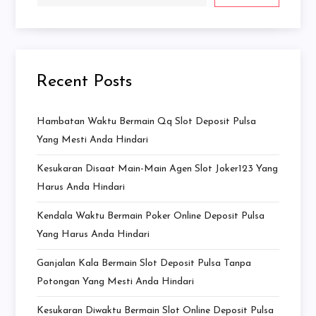
Recent Posts
Hambatan Waktu Bermain Qq Slot Deposit Pulsa
Yang Mesti Anda Hindari
Kesukaran Disaat Main-Main Agen Slot Joker123 Yang
Harus Anda Hindari
Kendala Waktu Bermain Poker Online Deposit Pulsa
Yang Harus Anda Hindari
Ganjalan Kala Bermain Slot Deposit Pulsa Tanpa
Potongan Yang Mesti Anda Hindari
Kesukaran Diwaktu Bermain Slot Online Deposit Pulsa