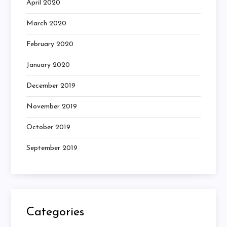
April 2020
March 2020
February 2020
January 2020
December 2019
November 2019
October 2019
September 2019
Categories