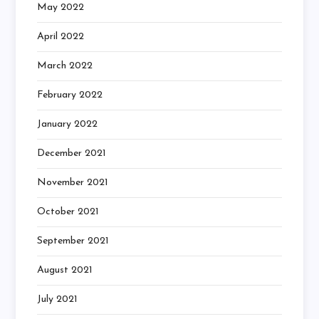
May 2022
April 2022
March 2022
February 2022
January 2022
December 2021
November 2021
October 2021
September 2021
August 2021
July 2021