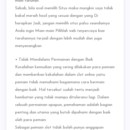
main taruhan.
Sebab, bila asal memilih Situs maka mungkin saja tidak
bakal meraih hasil yang sesuai dengan yang Di
harapkan Jadi, jangan memilih situs palsu seandainya
Anda ingin Main-main Pilihlah web terpercaya biar
taruhannya terjadi dengan lebih mudah dan juga
menyenangkan.
• Tidak Mendalami Permainan dengan Baik
Kesalahan kemudian yang sering dilakukan para pemain
dan memberikan kekalahan dalam slot online yaitu
pemain tidak memahami bagaimana cara bermain
dengan baik. Hal tersebut sudah tentu menjadi
hambatan yang tidak mampu ditoleransi lagi. Dalam
sebuah permainan apapun, pemahaman adalah bagian
penting dan utama yang butuh dipahami dengan baik
oleh para pemain.
Sebagai pemain slot tidak boleh punya anggapan