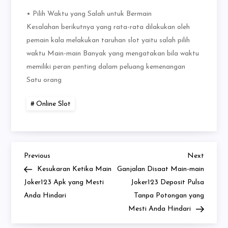
• Pilih Waktu yang Salah untuk Bermain
Kesalahan berikutnya yang rata-rata dilakukan oleh
pemain kala melakukan taruhan slot yaitu salah pilih
waktu Main-main Banyak yang mengatakan bila waktu
memiliki peran penting dalam peluang kemenangan
Satu orang
Online Slot
Previous
Next
Post
Previous
Next
Post
Post
Kesukaran Ketika Main
Ganjalan Disaat Main-main
navigation
Joker123 Apk yang Mesti
Joker123 Deposit Pulsa
Anda Hindari
Tanpa Potongan yang
Mesti Anda Hindari