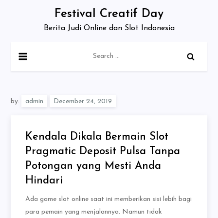
Skip
Festival Creatif Day
to
Berita Judi Online dan Slot Indonesia
content
Search
for:
by:
admin
Kendala Dikala Bermain Slot
Pragmatic Deposit Pulsa Tanpa
Potongan yang Mesti Anda
Hindari
Ada game slot online saat ini memberikan sisi lebih bagi
para pemain yang menjalannya. Namun tidak