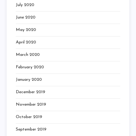
July 2020
June 2020
May 2020
April 2020
March 2020
February 2020
January 2020
December 2019
November 2019
October 2019
September 2019