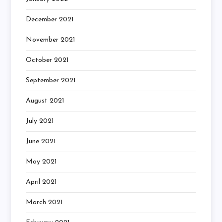
December 2021
November 2021
October 2021
September 2021
August 2021
July 2021
June 2021
May 2021
April 2021
March 2021