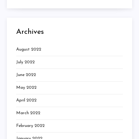
Archives
August 2022
July 2022
June 2022
May 2022
April 2022
March 2022
February 2022
January 2022