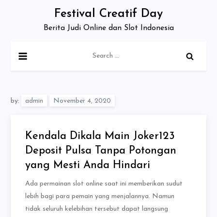
Skip
Festival Creatif Day
to
Berita Judi Online dan Slot Indonesia
content
Search
for:
by:
admin
Kendala Dikala Main Joker123
Deposit Pulsa Tanpa Potongan
yang Mesti Anda Hindari
Ada permainan slot online saat ini memberikan sudut
lebih bagi para pemain yang menjalannya. Namun
tidak seluruh kelebihan tersebut dapat langsung