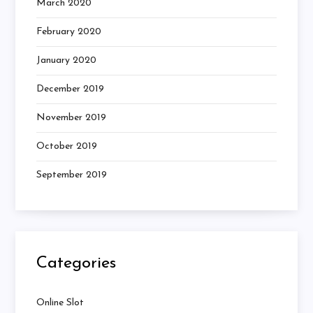
March 2020
February 2020
January 2020
December 2019
November 2019
October 2019
September 2019
Categories
Online Slot