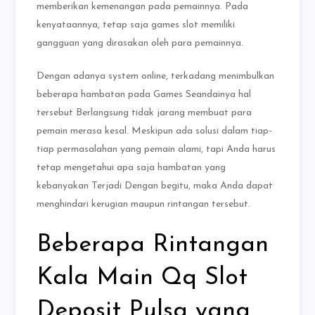
memberikan kemenangan pada pemainnya. Pada
kenyataannya, tetap saja games slot memiliki
gangguan yang dirasakan oleh para pemainnya.
Dengan adanya system online, terkadang menimbulkan
beberapa hambatan pada Games Seandainya hal
tersebut Berlangsung tidak jarang membuat para
pemain merasa kesal. Meskipun ada solusi dalam tiap-
tiap permasalahan yang pemain alami, tapi Anda harus
tetap mengetahui apa saja hambatan yang
kebanyakan Terjadi Dengan begitu, maka Anda dapat
menghindari kerugian maupun rintangan tersebut.
Beberapa Rintangan
Kala Main Qq Slot
Deposit Pulsa yang