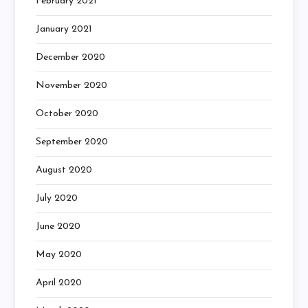
February 2021
January 2021
December 2020
November 2020
October 2020
September 2020
August 2020
July 2020
June 2020
May 2020
April 2020