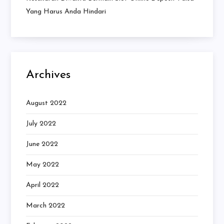
Yang Harus Anda Hindari
Archives
August 2022
July 2022
June 2022
May 2022
April 2022
March 2022