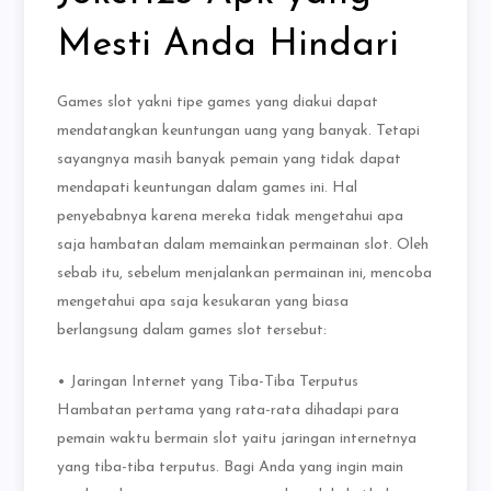
Mesti Anda Hindari
Games slot yakni tipe games yang diakui dapat
mendatangkan keuntungan uang yang banyak. Tetapi
sayangnya masih banyak pemain yang tidak dapat
mendapati keuntungan dalam games ini. Hal
penyebabnya karena mereka tidak mengetahui apa
saja hambatan dalam memainkan permainan slot. Oleh
sebab itu, sebelum menjalankan permainan ini, mencoba
mengetahui apa saja kesukaran yang biasa
berlangsung dalam games slot tersebut:
• Jaringan Internet yang Tiba-Tiba Terputus
Hambatan pertama yang rata-rata dihadapi para
pemain waktu bermain slot yaitu jaringan internetnya
yang tiba-tiba terputus. Bagi Anda yang ingin main