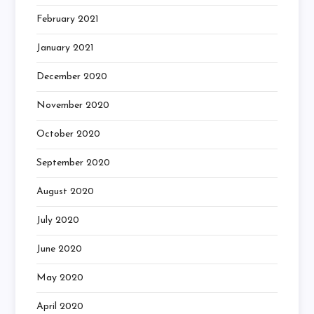
February 2021
January 2021
December 2020
November 2020
October 2020
September 2020
August 2020
July 2020
June 2020
May 2020
April 2020