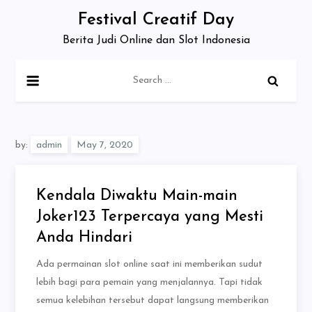
Skip
Festival Creatif Day
to
Berita Judi Online dan Slot Indonesia
content
Search
for:
by:
admin
Kendala Diwaktu Main-main
Joker123 Terpercaya yang Mesti
Anda Hindari
Ada permainan slot online saat ini memberikan sudut
lebih bagi para pemain yang menjalannya. Tapi tidak
semua kelebihan tersebut dapat langsung memberikan