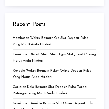
Recent Posts
Hambatan Waktu Bermain Qq Slot Deposit Pulsa
Yang Mesti Anda Hindari
Kesukaran Disaat Main-Main Agen Slot Joker123 Yang
Harus Anda Hindari
Kendala Waktu Bermain Poker Online Deposit Pulsa
Yang Harus Anda Hindari
Ganjalan Kala Bermain Slot Deposit Pulsa Tanpa
Potongan Yang Mesti Anda Hindari
Kesukaran Diwaktu Bermain Slot Online Deposit Pulsa