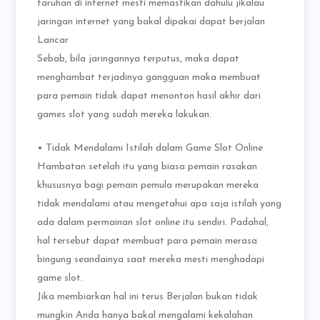
taruhan di internet mesti memastikan dahulu jikalau
jaringan internet yang bakal dipakai dapat berjalan
Lancar
Sebab, bila jaringannya terputus, maka dapat
menghambat terjadinya gangguan maka membuat
para pemain tidak dapat menonton hasil akhir dari
games slot yang sudah mereka lakukan.
• Tidak Mendalami Istilah dalam Game Slot Online
Hambatan setelah itu yang biasa pemain rasakan
khususnya bagi pemain pemula merupakan mereka
tidak mendalami atau mengetahui apa saja istilah yang
ada dalam permainan slot online itu sendiri. Padahal,
hal tersebut dapat membuat para pemain merasa
bingung seandainya saat mereka mesti menghadapi
game slot.
Jika membiarkan hal ini terus Berjalan bukan tidak
mungkin Anda hanya bakal mengalami kekalahan