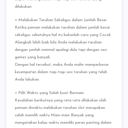
dilakukan.
• Melakukan Taruhan Sekaligus dalam Jumlah Besar
Ketika pemain melakukan taruhan dalam jumlah besar
sekaligus sebetulnya hal itu bukanlah cara yang Cocok
Alangkah lebih baik bila Anda melakukan taruhan
dengan jumlah minimal apalagi dulu tapi dengan sesi
games yang banyak.
Dengan hal tersebut, maka Anda mahir memperbesar
kesempatan dalam tiap-tiap sesi taruhan yang telah
Anda lakukan.
• Pilih Waktu yang Salah buat Bermain
Kesalahan berikutnya yang rata rata dilakukan oleh
pemain diwaktu melakukan taruhan slot merupakan
salah memilih waktu Main-main Banyak yang
mengatakan kalau waktu memiliki peran penting dalam