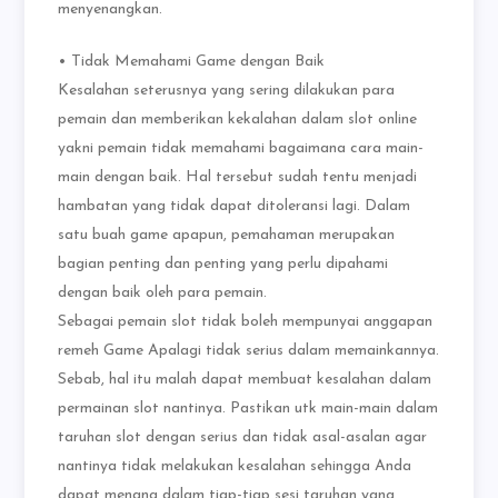
menyenangkan.
• Tidak Memahami Game dengan Baik
Kesalahan seterusnya yang sering dilakukan para
pemain dan memberikan kekalahan dalam slot online
yakni pemain tidak memahami bagaimana cara main-
main dengan baik. Hal tersebut sudah tentu menjadi
hambatan yang tidak dapat ditoleransi lagi. Dalam
satu buah game apapun, pemahaman merupakan
bagian penting dan penting yang perlu dipahami
dengan baik oleh para pemain.
Sebagai pemain slot tidak boleh mempunyai anggapan
remeh Game Apalagi tidak serius dalam memainkannya.
Sebab, hal itu malah dapat membuat kesalahan dalam
permainan slot nantinya. Pastikan utk main-main dalam
taruhan slot dengan serius dan tidak asal-asalan agar
nantinya tidak melakukan kesalahan sehingga Anda
dapat menang dalam tiap-tiap sesi taruhan yang