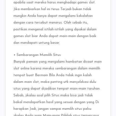
apabila saat mereka harus menghadapi games slot.
Jika membiarkan hal ini terus Terjadi bukan tidak
mungkin Anda hanya dapat mengalami kekalahan
dengan cara tersebut menerus. Oleh sebab itu,
pastikan mengenal istilah-istilah yang dipakai dalam
games slot biar Anda dapat main-main dengan baik
dan mendapati untung besar.
• Sembarangan Memilih Situs
Banyak pemain yang mengalami hambatan disaat main
slot online karena mereka sembarangan dalam memilih
tempat buat Bermain Bila Anda tidak ingin kalah
dalam main slot, maka penting utk menyelekasi dulu
situs yang dapat dijadikan tempat main-main taruhan.
Sebab, jikalau asal pilih Situs maka bisa jadi tidak
bakal mendapatkan hasil yang sesuai dengan yang Di
harapkan Jadi, jangan sampai memilih situs palsu
jikalau Anda ingin Main-main Pilihlah situs terpercaya