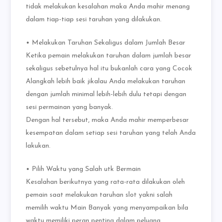
tidak melakukan kesalahan maka Anda mahir menang
dalam tiap-tiap sesi taruhan yang dilakukan.
• Melakukan Taruhan Sekaligus dalam Jumlah Besar
Ketika pemain melakukan taruhan dalam jumlah besar
sekaligus sebetulnya hal itu bukanlah cara yang Cocok
Alangkah lebih baik jikalau Anda melakukan taruhan
dengan jumlah minimal lebih-lebih dulu tetapi dengan
sesi permainan yang banyak.
Dengan hal tersebut, maka Anda mahir memperbesar
kesempatan dalam setiap sesi taruhan yang telah Anda
lakukan.
• Pilih Waktu yang Salah utk Bermain
Kesalahan berikutnya yang rata-rata dilakukan oleh
pemain saat melakukan taruhan slot yakni salah
memilih waktu Main Banyak yang menyampaikan bila
waktu memiliki peran penting dalam peluang