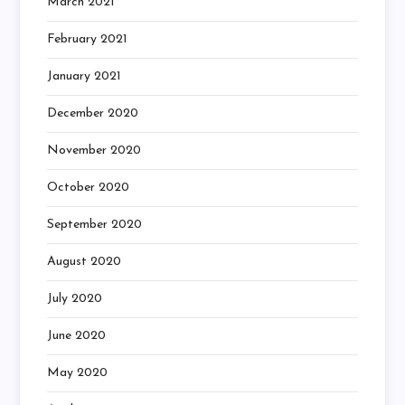
March 2021
February 2021
January 2021
December 2020
November 2020
October 2020
September 2020
August 2020
July 2020
June 2020
May 2020