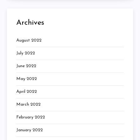
Archives
August 2022
July 2022
June 2022
May 2022
April 2022
March 2022
February 2022
January 2022