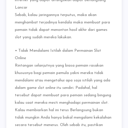
internet yang dapat difungsikan dapat berlangsung
Lancar
Sebab, kalau jaringannya terputus, maka akan
menghambat terjadinya kendala maka membuat para
pemain tidak dapat menonton hasil akhir dari games
slot yang sudah mereka lakukan.
• Tidak Mendalami Istilah dalam Permainan Slot
Online
Rintangan selanjutnya yang biasa pemain rasakan
khususnya bagi pemain pemula yakni mereka tidak
mendalami atau mengetahui apa saja istilah yang ada
dalam game slot online itu sendiri. Padahal, hal
tersebut dapat membuat para pemain sedang bingung
kalau saat mereka mesti menghadapi permainan slot.
Kalau membiarkan hal ini terus Berlangsung bukan
tidak mungkin Anda hanya bakal mengalami kekalahan
secara tersebut menerus. Oleh sebab itu, pastikan