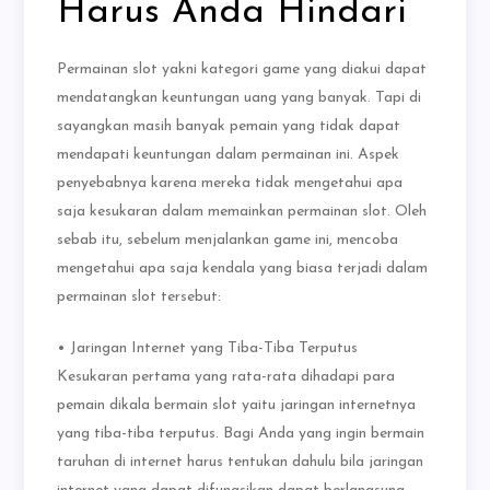
Harus Anda Hindari
Permainan slot yakni kategori game yang diakui dapat
mendatangkan keuntungan uang yang banyak. Tapi di
sayangkan masih banyak pemain yang tidak dapat
mendapati keuntungan dalam permainan ini. Aspek
penyebabnya karena mereka tidak mengetahui apa
saja kesukaran dalam memainkan permainan slot. Oleh
sebab itu, sebelum menjalankan game ini, mencoba
mengetahui apa saja kendala yang biasa terjadi dalam
permainan slot tersebut:
• Jaringan Internet yang Tiba-Tiba Terputus
Kesukaran pertama yang rata-rata dihadapi para
pemain dikala bermain slot yaitu jaringan internetnya
yang tiba-tiba terputus. Bagi Anda yang ingin bermain
taruhan di internet harus tentukan dahulu bila jaringan