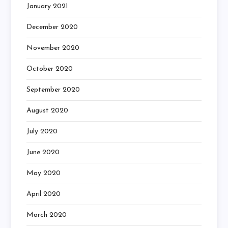
January 2021
December 2020
November 2020
October 2020
September 2020
August 2020
July 2020
June 2020
May 2020
April 2020
March 2020