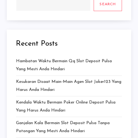
SEARCH
Recent Posts
Hambatan Waktu Bermain Qq Slot Deposit Pulsa
Yang Mesti Anda Hindari
Kesukaran Disaat Main-Main Agen Slot Joker123 Yang
Harus Anda Hindari
Kendala Waktu Bermain Poker Online Deposit Pulsa
Yang Harus Anda Hindari
Ganjalan Kala Bermain Slot Deposit Pulsa Tanpa
Potongan Yang Mesti Anda Hindari