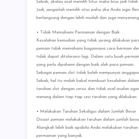
Sebab, jikalau asal memilih Situs maka bisa jadi tid
Jadi, janganlah memilih situs palsu jika Anda ingin B
berlangsung dengan lebih mudah dan juga menyenang
• Tidak Memahami Permainan dengan Baik
Kesalahan kemudian yang tidak jarang dilakukan par
pemain tidak memahami bagaimana cara bermain deng
tidak dapat ditoleransi lagi. Dalam satu buah perm
yang perlu dipahami dengan baik oleh para pemain.
Sebagai pemain slot tidak boleh mempunyai anggapa
Sebab, hal itu malah bakal membuat kesalahan dalam
taruhan slot dengan serius dan tidak asal-asalan ag
menang dalam tiap-tiap sesi taruhan yang dilakukan.
• Melakukan Taruhan Sekaligus dalam Jumlah Besar
Disaat pemain melakukan taruhan dalam jumlah besar
Alangkah lebih baik apabila Anda melakukan taruhan 
permainan yang banyak.