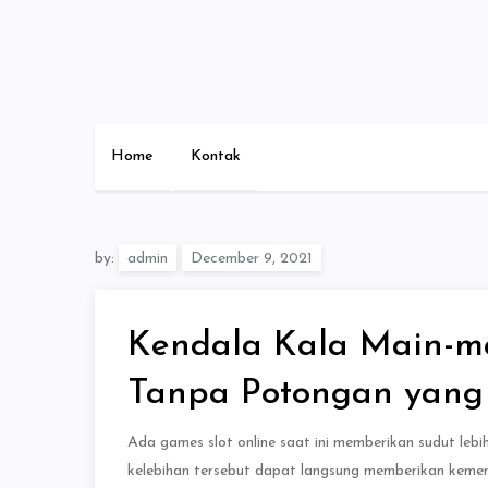
Skip
to
content
Home
Kontak
by:
admin
Kendala Kala Main-ma
Tanpa Potongan yang
Ada games slot online saat ini memberikan sudut lebi
kelebihan tersebut dapat langsung memberikan kem