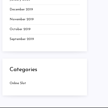
December 2019
November 2019
October 2019
September 2019
Categories
Online Slot