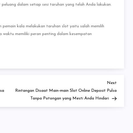
eluang dalam setiap sesi taruhan yang telah Anda lakukan.
 pemain kala melakukan taruhan slot yaitu salah memilih
 waktu memiliki peran penting dalam kesempatan
Next
Next
Post
lsa
Rintangan Disaat Main-main Slot Online Deposit Pulsa
Tanpa Potongan yang Mesti Anda Hindari