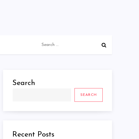
Search
for:
Search
SEARCH
Recent Posts