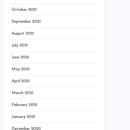
October 2021
September 2021
August 2021
July 2021
June 2021
May 2021
April 2021
March 2021
February 2021
January 2021
December 2020