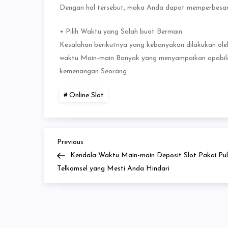
Dengan hal tersebut, maka Anda dapat memperbesar p
• Pilih Waktu yang Salah buat Bermain
Kesalahan berikutnya yang kebanyakan dilakukan oleh
waktu Main-main Banyak yang menyampaikan apabila
kemenangan Seorang
Online Slot
Previous
Post
Previous
Post
Kendala Waktu Main-main Deposit Slot Pakai Pu
navigation
Telkomsel yang Mesti Anda Hindari