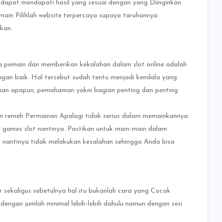
ak dapat mendapati hasil yang sesuai dengan yang Diinginkan
ermain Pilihlah website terpercaya supaya taruhannya
kan.
a pemain dan memberikan kekalahan dalam slot online adalah
an baik. Hal tersebut sudah tentu menjadi kendala yang
ainan apapun, pemahaman yakni bagian penting dan penting
n remeh Permainan Apalagi tidak serius dalam memainkannya.
 games slot nantinya. Pastikan untuk main-main dalam
ar nantinya tidak melakukan kesalahan sehingga Anda bisa
 sekaligus sebetulnya hal itu bukanlah cara yang Cocok
dengan jumlah minimal lebih-lebih dahulu namun dengan sesi