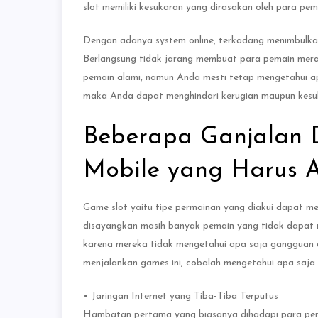
slot memiliki kesukaran yang dirasakan oleh para pem
Dengan adanya system online, terkadang menimbulka
Berlangsung tidak jarang membuat para pemain meras
pemain alami, namun Anda mesti tetap mengetahui ap
maka Anda dapat menghindari kerugian maupun kesuk
Beberapa Ganjalan D
Mobile yang Harus 
Game slot yaitu tipe permainan yang diakui dapat
disayangkan masih banyak pemain yang tidak dapat 
karena mereka tidak mengetahui apa saja gangguan 
menjalankan games ini, cobalah mengetahui apa saja 
• Jaringan Internet yang Tiba-Tiba Terputus
Hambatan pertama yang biasanya dihadapi para pemai