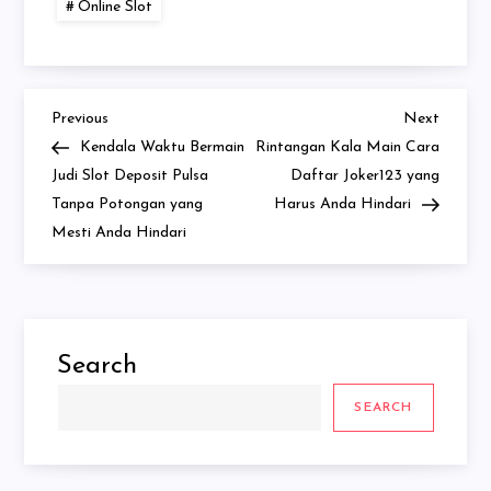
Online Slot
Previous
Next
Post
Previous
Next
Post
Post
Kendala Waktu Bermain
Rintangan Kala Main Cara
navigation
Judi Slot Deposit Pulsa
Daftar Joker123 yang
Tanpa Potongan yang
Harus Anda Hindari
Mesti Anda Hindari
Search
SEARCH