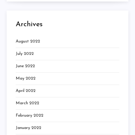
Archives
August 2022
July 2022
June 2022
May 2022
April 2022
March 2022
February 2022
January 2022