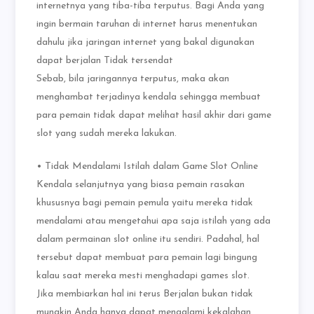
internetnya yang tiba-tiba terputus. Bagi Anda yang
ingin bermain taruhan di internet harus menentukan
dahulu jika jaringan internet yang bakal digunakan
dapat berjalan Tidak tersendat
Sebab, bila jaringannya terputus, maka akan
menghambat terjadinya kendala sehingga membuat
para pemain tidak dapat melihat hasil akhir dari game
slot yang sudah mereka lakukan.
• Tidak Mendalami Istilah dalam Game Slot Online
Kendala selanjutnya yang biasa pemain rasakan
khususnya bagi pemain pemula yaitu mereka tidak
mendalami atau mengetahui apa saja istilah yang ada
dalam permainan slot online itu sendiri. Padahal, hal
tersebut dapat membuat para pemain lagi bingung
kalau saat mereka mesti menghadapi games slot.
Jika membiarkan hal ini terus Berjalan bukan tidak
mungkin Anda hanya dapat mengalami kekalahan