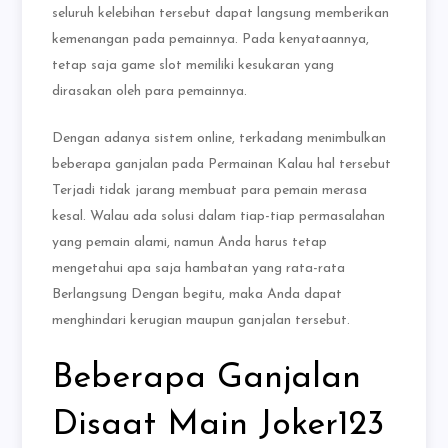
seluruh kelebihan tersebut dapat langsung memberikan
kemenangan pada pemainnya. Pada kenyataannya,
tetap saja game slot memiliki kesukaran yang
dirasakan oleh para pemainnya.
Dengan adanya sistem online, terkadang menimbulkan
beberapa ganjalan pada Permainan Kalau hal tersebut
Terjadi tidak jarang membuat para pemain merasa
kesal. Walau ada solusi dalam tiap-tiap permasalahan
yang pemain alami, namun Anda harus tetap
mengetahui apa saja hambatan yang rata-rata
Berlangsung Dengan begitu, maka Anda dapat
menghindari kerugian maupun ganjalan tersebut.
Beberapa Ganjalan
Disaat Main Joker123