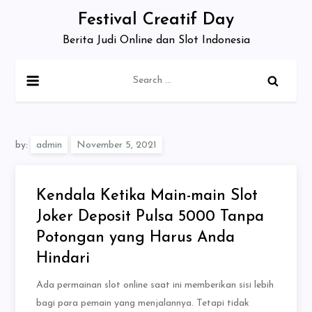
Skip
Festival Creatif Day
to
Berita Judi Online dan Slot Indonesia
content
Search
for:
by:
admin
Kendala Ketika Main-main Slot
Joker Deposit Pulsa 5000 Tanpa
Potongan yang Harus Anda
Hindari
Ada permainan slot online saat ini memberikan sisi lebih
bagi para pemain yang menjalannya. Tetapi tidak