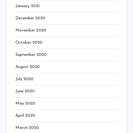
January 2021
December 2020
November 2020
October 2020
September 2020
August 2020
July 2020
June 2020
May 2020
April 2020
March 2020