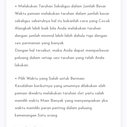
• Melakukan Taruhan Sekaligus dalam Jumlah Besar
Waktu pemain melakukan taruhan dalam jumlah besar
sekaligus sebetulnya hal itu bukanlah cara yang Cocok
Alangkah lebih baik bila Anda melakukan taruhan
dengan jumlah minimal lebih-lebih dahulu tapi dengan
sesi permainan yang banyak.
Dengan hal tersebut, maka Anda dapat memperbesar
peluang dalam setiap sesi taruhan yang telah Anda
lakukan.
• Pilih Waktu yang Salah untuk Bermain
Kesalahan berikutnya yang umumnya dilakukan oleh
pemain diwaktu melakukan taruhan slot yaitu salah
memilih waktu Main Banyak yang menyampaikan jika
waktu memiliki peran penting dalam peluang
kemenangan Satu orang