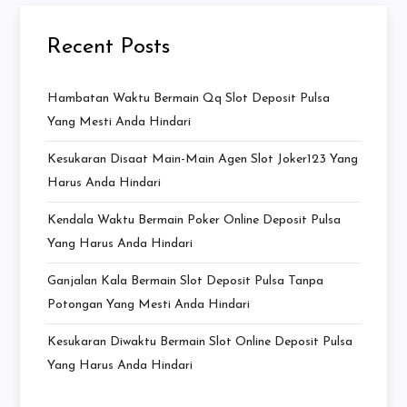
Recent Posts
Hambatan Waktu Bermain Qq Slot Deposit Pulsa
Yang Mesti Anda Hindari
Kesukaran Disaat Main-Main Agen Slot Joker123 Yang
Harus Anda Hindari
Kendala Waktu Bermain Poker Online Deposit Pulsa
Yang Harus Anda Hindari
Ganjalan Kala Bermain Slot Deposit Pulsa Tanpa
Potongan Yang Mesti Anda Hindari
Kesukaran Diwaktu Bermain Slot Online Deposit Pulsa
Yang Harus Anda Hindari