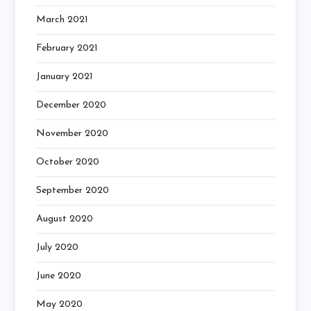
March 2021
February 2021
January 2021
December 2020
November 2020
October 2020
September 2020
August 2020
July 2020
June 2020
May 2020