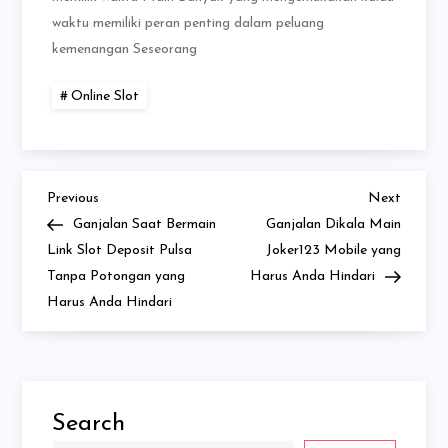
waktu memiliki peran penting dalam peluang
kemenangan Seseorang
Online Slot
Previous
Next
Post
Previous
Next
Post
Post
Ganjalan Saat Bermain
Ganjalan Dikala Main
navigation
Link Slot Deposit Pulsa
Joker123 Mobile yang
Tanpa Potongan yang
Harus Anda Hindari
Harus Anda Hindari
Search