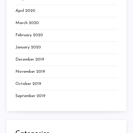
April 2020
March 2020
February 2020
January 2020
December 2019
November 2019
October 2019
September 2019