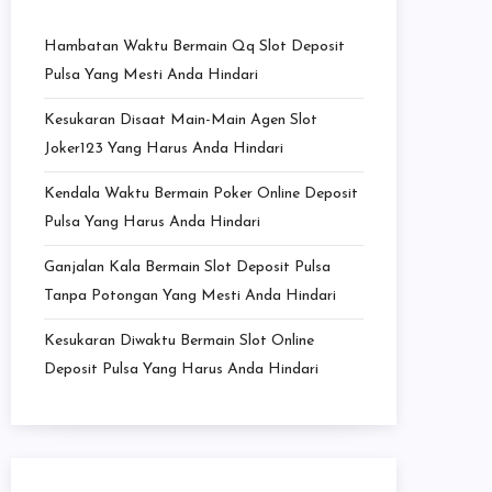
Hambatan Waktu Bermain Qq Slot Deposit
Pulsa Yang Mesti Anda Hindari
Kesukaran Disaat Main-Main Agen Slot
Joker123 Yang Harus Anda Hindari
Kendala Waktu Bermain Poker Online Deposit
Pulsa Yang Harus Anda Hindari
Ganjalan Kala Bermain Slot Deposit Pulsa
Tanpa Potongan Yang Mesti Anda Hindari
Kesukaran Diwaktu Bermain Slot Online
Deposit Pulsa Yang Harus Anda Hindari