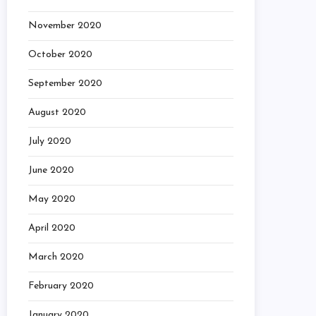
November 2020
October 2020
September 2020
August 2020
July 2020
June 2020
May 2020
April 2020
March 2020
February 2020
January 2020