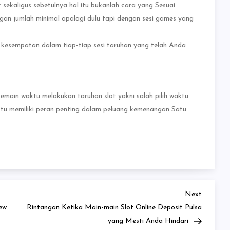
sekaligus sebetulnya hal itu bukanlah cara yang Sesuai
gan jumlah minimal apalagi dulu tapi dengan sesi games yang
kesempatan dalam tiap-tiap sesi taruhan yang telah Anda
main waktu melakukan taruhan slot yakni salah pilih waktu
u memiliki peran penting dalam peluang kemenangan Satu
Next
Next
Post
ew
Rintangan Ketika Main-main Slot Online Deposit Pulsa
yang Mesti Anda Hindari