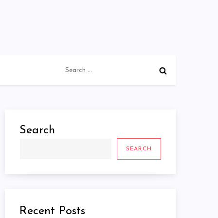
Search
for:
Search
SEARCH
Recent Posts