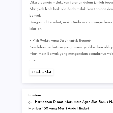
Dikala pemain melakukan taruhan dalam jumlah besar 
Alangkah lebih baik bila Anda melakukan taruhan den
banyak.
Dengan hal tersebut, maka Anda mahir memperbesar 
lakukan.
• Pilih Waktu yang Salah untuk Bermain
Kesalahan berikutnya yang umumnya dilakukan oleh pe
Main-main Banyak yang mengatakan seandainya wakt
orang
Online Slot
Previous
Post
Previous
Post
Hambatan Disaat Main-main Agen Slot Bonus N
navigation
Member 100 yang Mesti Anda Hindari