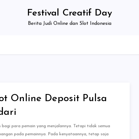
Festival Creatif Day
Berita Judi Online dan Slot Indonesia
t Online Deposit Pulsa
dari
ih bagi para pemain yang menjalannya. Tetapi tidak semua
nangan pada pemainnya. Pada kenyataannya, tetap saja