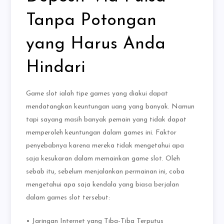
Tanpa Potongan
yang Harus Anda
Hindari
Game slot ialah tipe games yang diakui dapat
mendatangkan keuntungan uang yang banyak. Namun
tapi sayang masih banyak pemain yang tidak dapat
memperoleh keuntungan dalam games ini. Faktor
penyebabnya karena mereka tidak mengetahui apa
saja kesukaran dalam memainkan game slot. Oleh
sebab itu, sebelum menjalankan permainan ini, coba
mengetahui apa saja kendala yang biasa berjalan
dalam games slot tersebut:
• Jaringan Internet yang Tiba-Tiba Terputus