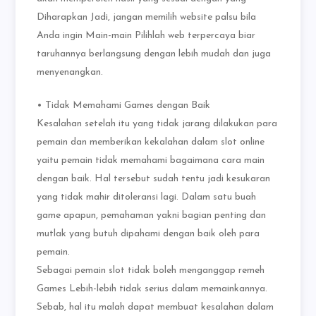
Diharapkan Jadi, jangan memilih website palsu bila
Anda ingin Main-main Pilihlah web terpercaya biar
taruhannya berlangsung dengan lebih mudah dan juga
menyenangkan.
• Tidak Memahami Games dengan Baik
Kesalahan setelah itu yang tidak jarang dilakukan para
pemain dan memberikan kekalahan dalam slot online
yaitu pemain tidak memahami bagaimana cara main
dengan baik. Hal tersebut sudah tentu jadi kesukaran
yang tidak mahir ditoleransi lagi. Dalam satu buah
game apapun, pemahaman yakni bagian penting dan
mutlak yang butuh dipahami dengan baik oleh para
pemain.
Sebagai pemain slot tidak boleh menganggap remeh
Games Lebih-lebih tidak serius dalam memainkannya.
Sebab, hal itu malah dapat membuat kesalahan dalam