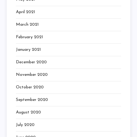
April 2021
March 2021
February 2021
January 2021
December 2020
November 2020
October 2020
September 2020
August 2020
July 2020