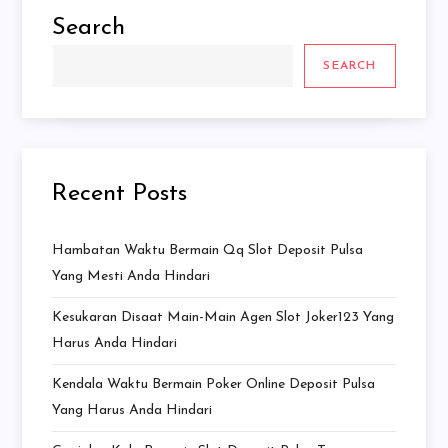
Search
SEARCH
Recent Posts
Hambatan Waktu Bermain Qq Slot Deposit Pulsa
Yang Mesti Anda Hindari
Kesukaran Disaat Main-Main Agen Slot Joker123 Yang
Harus Anda Hindari
Kendala Waktu Bermain Poker Online Deposit Pulsa
Yang Harus Anda Hindari