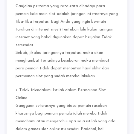
Ganjalan pertama yang rata-rata dihadapi para
pemain kala main slot adalah jaringan internetnya yang
tiba-tiba terputus. Bagi Anda yang ingin bermain
taruhan di internet mesti tentukan lalu kalau jaringan
internet yang bakal digunakan dapat berjalan Tidak
tersendat
Sebab, jikalau jaringannya terputus, maka akan
menghambat terjadinya kesukaran maka membuat
para pemain tidak dapat menonton hasil akhir dari
permainan slot yang sudah mereka lakukan.
• Tidak Mendalami Istilah dalam Permainan Slot
Online
Gangguan seterusnya yang biasa pemain rasakan
khususnya bagi pemain pemula ialah mereka tidak
memahami atau mengetahui apa saja istilah yang ada
dalam games slot online itu sendiri. Padahal, hal