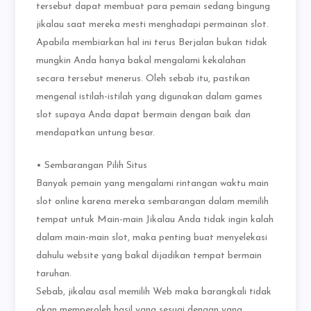
tersebut dapat membuat para pemain sedang bingung
jikalau saat mereka mesti menghadapi permainan slot.
Apabila membiarkan hal ini terus Berjalan bukan tidak
mungkin Anda hanya bakal mengalami kekalahan
secara tersebut menerus. Oleh sebab itu, pastikan
mengenal istilah-istilah yang digunakan dalam games
slot supaya Anda dapat bermain dengan baik dan
mendapatkan untung besar.
• Sembarangan Pilih Situs
Banyak pemain yang mengalami rintangan waktu main
slot online karena mereka sembarangan dalam memilih
tempat untuk Main-main Jikalau Anda tidak ingin kalah
dalam main-main slot, maka penting buat menyelekasi
dahulu website yang bakal dijadikan tempat bermain
taruhan.
Sebab, jikalau asal memilih Web maka barangkali tidak
akan memperoleh hasil yang sesuai dengan yang