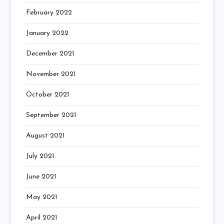
February 2022
January 2022
December 2021
November 2021
October 2021
September 2021
August 2021
July 2021
June 2021
May 2021
April 2021