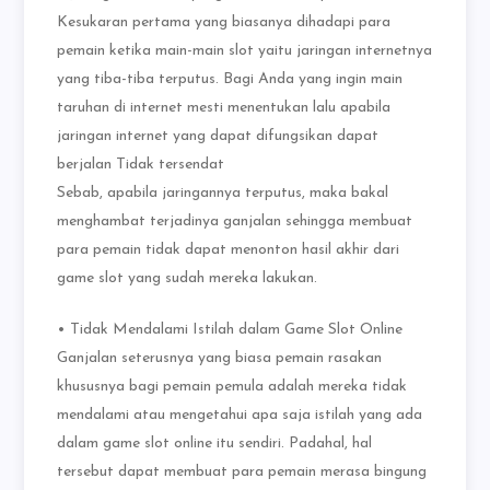
Kesukaran pertama yang biasanya dihadapi para
pemain ketika main-main slot yaitu jaringan internetnya
yang tiba-tiba terputus. Bagi Anda yang ingin main
taruhan di internet mesti menentukan lalu apabila
jaringan internet yang dapat difungsikan dapat
berjalan Tidak tersendat
Sebab, apabila jaringannya terputus, maka bakal
menghambat terjadinya ganjalan sehingga membuat
para pemain tidak dapat menonton hasil akhir dari
game slot yang sudah mereka lakukan.
• Tidak Mendalami Istilah dalam Game Slot Online
Ganjalan seterusnya yang biasa pemain rasakan
khususnya bagi pemain pemula adalah mereka tidak
mendalami atau mengetahui apa saja istilah yang ada
dalam game slot online itu sendiri. Padahal, hal
tersebut dapat membuat para pemain merasa bingung