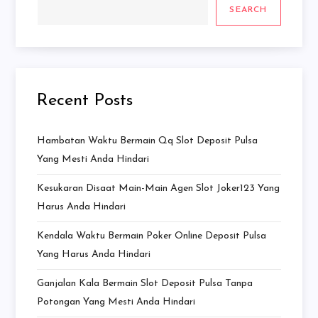
SEARCH
Recent Posts
Hambatan Waktu Bermain Qq Slot Deposit Pulsa
Yang Mesti Anda Hindari
Kesukaran Disaat Main-Main Agen Slot Joker123 Yang
Harus Anda Hindari
Kendala Waktu Bermain Poker Online Deposit Pulsa
Yang Harus Anda Hindari
Ganjalan Kala Bermain Slot Deposit Pulsa Tanpa
Potongan Yang Mesti Anda Hindari