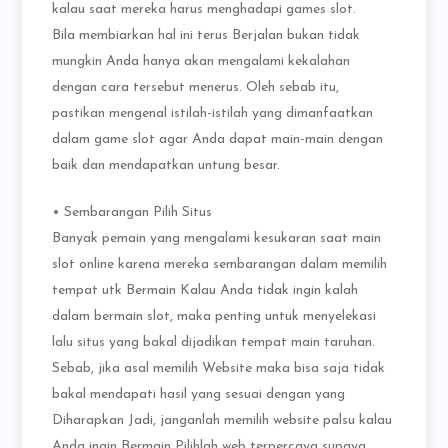
kalau saat mereka harus menghadapi games slot.
Bila membiarkan hal ini terus Berjalan bukan tidak
mungkin Anda hanya akan mengalami kekalahan
dengan cara tersebut menerus. Oleh sebab itu,
pastikan mengenal istilah-istilah yang dimanfaatkan
dalam game slot agar Anda dapat main-main dengan
baik dan mendapatkan untung besar.
• Sembarangan Pilih Situs
Banyak pemain yang mengalami kesukaran saat main
slot online karena mereka sembarangan dalam memilih
tempat utk Bermain Kalau Anda tidak ingin kalah
dalam bermain slot, maka penting untuk menyelekasi
lalu situs yang bakal dijadikan tempat main taruhan.
Sebab, jika asal memilih Website maka bisa saja tidak
bakal mendapati hasil yang sesuai dengan yang
Diharapkan Jadi, janganlah memilih website palsu kalau
Anda ingin Bermain Pilihlah web terpercaya supaya