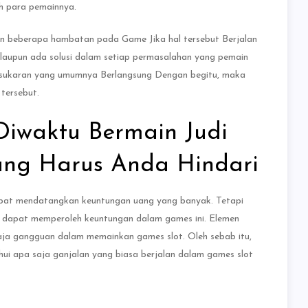
eh para pemainnya.
n beberapa hambatan pada Game Jika hal tersebut Berjalan
laupun ada solusi dalam setiap permasalahan yang pemain
kesukaran yang umumnya Berlangsung Dengan begitu, maka
tersebut.
iwaktu Bermain Judi
yang Harus Anda Hindari
apat mendatangkan keuntungan uang yang banyak. Tetapi
 dapat memperoleh keuntungan dalam games ini. Elemen
ja gangguan dalam memainkan games slot. Oleh sebab itu,
ui apa saja ganjalan yang biasa berjalan dalam games slot