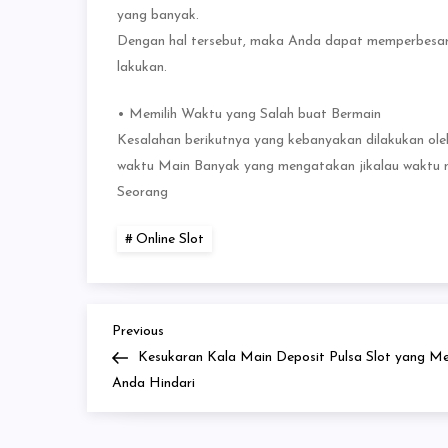
yang banyak.
Dengan hal tersebut, maka Anda dapat memperbesar 
lakukan.
• Memilih Waktu yang Salah buat Bermain
Kesalahan berikutnya yang kebanyakan dilakukan oleh
waktu Main Banyak yang mengatakan jikalau waktu 
Seorang
Online Slot
Previous
Post
Previous
Post
Kesukaran Kala Main Deposit Pulsa Slot yang Me
navigation
Anda Hindari