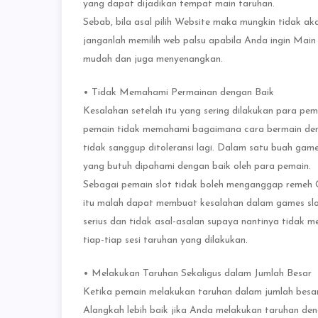
yang dapat dijadikan tempat main taruhan.
Sebab, bila asal pilih Website maka mungkin tidak ak
janganlah memilih web palsu apabila Anda ingin Main P
mudah dan juga menyenangkan.
• Tidak Memahami Permainan dengan Baik
Kesalahan setelah itu yang sering dilakukan para pe
pemain tidak memahami bagaimana cara bermain deng
tidak sanggup ditoleransi lagi. Dalam satu buah ga
yang butuh dipahami dengan baik oleh para pemain.
Sebagai pemain slot tidak boleh menganggap remeh G
itu malah dapat membuat kesalahan dalam games slot
serius dan tidak asal-asalan supaya nantinya tidak
tiap-tiap sesi taruhan yang dilakukan.
• Melakukan Taruhan Sekaligus dalam Jumlah Besar
Ketika pemain melakukan taruhan dalam jumlah besar 
Alangkah lebih baik jika Anda melakukan taruhan deng