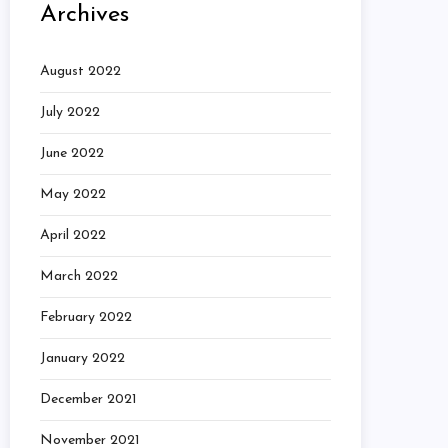
Archives
August 2022
July 2022
June 2022
May 2022
April 2022
March 2022
February 2022
January 2022
December 2021
November 2021