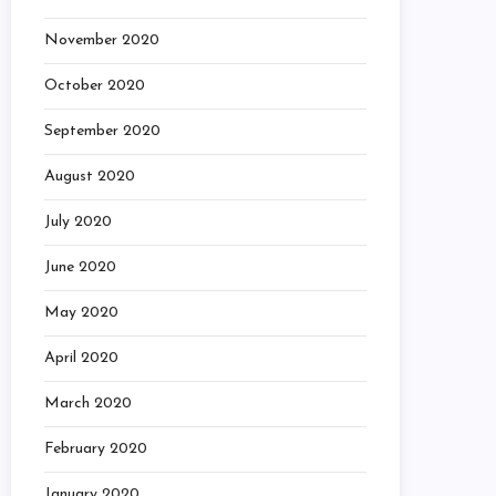
November 2020
October 2020
September 2020
August 2020
July 2020
June 2020
May 2020
April 2020
March 2020
February 2020
January 2020