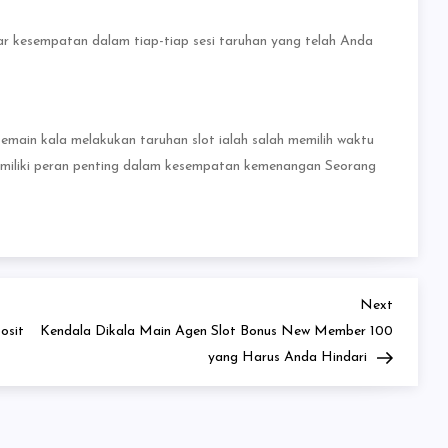
 kesempatan dalam tiap-tiap sesi taruhan yang telah Anda
emain kala melakukan taruhan slot ialah salah memilih waktu
iliki peran penting dalam kesempatan kemenangan Seorang
Next
Next
Post
osit
Kendala Dikala Main Agen Slot Bonus New Member 100
yang Harus Anda Hindari