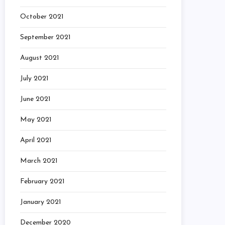
October 2021
September 2021
August 2021
July 2021
June 2021
May 2021
April 2021
March 2021
February 2021
January 2021
December 2020