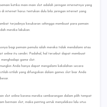
emain ketika main-main slot adalah jaringan internetnya yang
di internet harus tentukan dulu bila jaringan internet yang
hambat terjadinya kesukaran sehingga membuat para pemain
sudah mereka lakukan.
usnya bagi pemain pemula ialah mereka tidak mendalami atau
t online itu sendiri. Padahal, hal tersebut dapat membuat
i menghadapi game slot.
ak mungkin Anda hanya dapat mengalami kekalahan secara
stilah-istilah yang difungsikan dalam games slot biar Anda
besar.
in slot online karena mereka sembarangan dalam pilih tempat
m bermain slot, maka penting untuk menyelekasi lalu situs