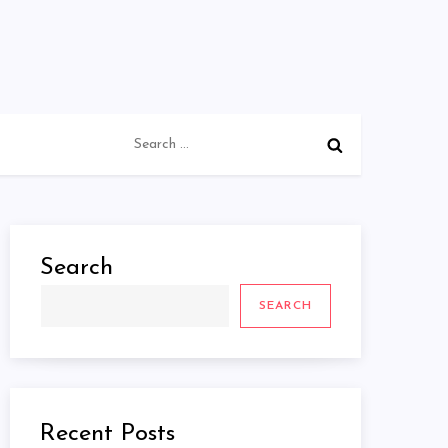
Search
for:
Search
SEARCH
Recent Posts