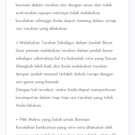
bermain dalam taruhan slot dengan serius dan tidak
asal-asalan supaya nantinya tidak melakukan
kesalahan sehingga Anda dapat menang dalam setiap
sesi taruhan yang dilakukan.
• Melakukan Taruhan Sekaligus dalam Jumlah Besar
Saat pemain melakukan taruhan dalam jumlah besar
sekaligus sebetulnya hal itu bukanlah cara yang Sesuai
Alangkah lebih baik jika Anda melakukan taruhan
dengan jumlah minimal terlebih dahulu tetapi dengan
sesi game yang banyak.
Dengan hal tersebut, maka Anda dapat memperbesar
kesempatan dalam tiap-tiap sesi taruhan yang telah
Anda lakukan.
• Pilih Waktu yang Salah untuk Bermain
Kesalahan berikutnya yang rata-rata dilakukan oleh