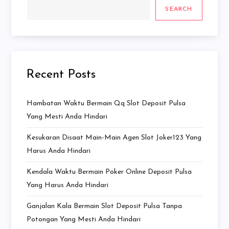
SEARCH
Recent Posts
Hambatan Waktu Bermain Qq Slot Deposit Pulsa
Yang Mesti Anda Hindari
Kesukaran Disaat Main-Main Agen Slot Joker123 Yang
Harus Anda Hindari
Kendala Waktu Bermain Poker Online Deposit Pulsa
Yang Harus Anda Hindari
Ganjalan Kala Bermain Slot Deposit Pulsa Tanpa
Potongan Yang Mesti Anda Hindari