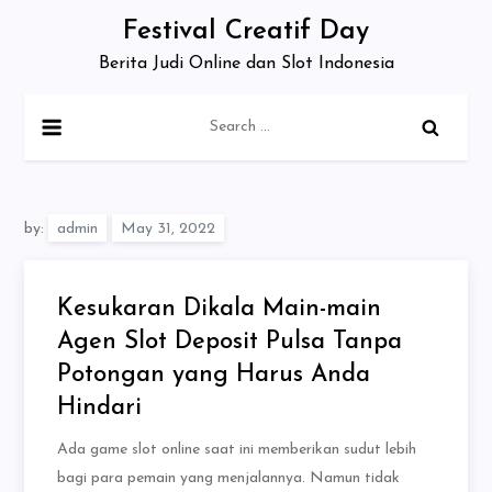
Skip
Festival Creatif Day
to
Berita Judi Online dan Slot Indonesia
content
Search
for:
by:
admin
Kesukaran Dikala Main-main
Agen Slot Deposit Pulsa Tanpa
Potongan yang Harus Anda
Hindari
Ada game slot online saat ini memberikan sudut lebih
bagi para pemain yang menjalannya. Namun tidak