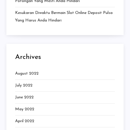
Potongan Yang Mesti Anda Hindari
Kesukaran Diwaktu Bermain Slot Online Deposit Pulsa
Yang Harus Anda Hindari
Archives
August 2022
July 2022
June 2022
May 2022
April 2022