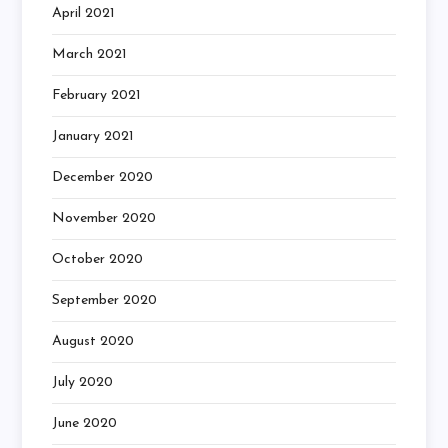
April 2021
March 2021
February 2021
January 2021
December 2020
November 2020
October 2020
September 2020
August 2020
July 2020
June 2020