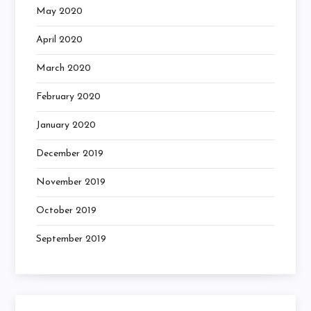
May 2020
April 2020
March 2020
February 2020
January 2020
December 2019
November 2019
October 2019
September 2019