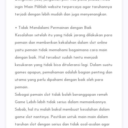
ingin Main Pilihlah website terpercaya agar taruhannya
terjadi dengan lebih mudah dan juga menyenangkan.
• Tidak Mendalami Permainan dengan Baik
Kesalahan setelah itu yang tidak jarang dilakukan para
pemain dan memberikan kekalahan dalam slot online
yaitu pemain tidak memahami bagaimana cara main
dengan baik. Hal tersebut sudah tentu menjadi
kesukaran yang tidak bisa ditoleransi lagi. Dalam suatu
games apapun, pemahaman adalah bagian penting dan
utama yang perlu dipahami dengan baik oleh para
pemain.
Sebagai pemain slot tidak boleh beranggapan remeh
Game Lebih-lebih tidak serius dalam memainkannya.
Sebab, hal itu malah bakal membuat kesalahan dalam
game slot nantinya. Pastikan untuk main-main dalam
taruhan slot dengan serius dan tidak asal-asalan agar