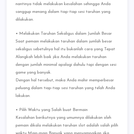
nantinya tidak melakukan kesalahan sehingga Anda
sanggup menang dalam tiap-tiap sesi taruhan yang
dilakukan.
• Melakukan Taruhan Sekaligus dalam Jumlah Besar
Saat pemain melakukan taruhan dalam jumlah besar
sekaligus sebetulnya hal itu bukanlah cara yang Tepat
Alangkah lebih baik jika Anda melakukan taruhan
dengan jumlah minimal apalagi dahulu tapi dengan sesi
game yang banyak.
Dengan hal tersebut, maka Anda mahir memperbesar
peluang dalam tiap-tiap sesi taruhan yang telah Anda
lakukan.
• Pilih Waktu yang Salah buat Bermain
Kesalahan berikutnya yang umumnya dilakukan oleh
pemain dikala melakukan taruhan slot adalah salah pilih
waktu Main-main Banyak yang menyampaikan jika