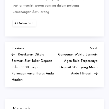
waktu memiliki peran penting dalam peluang
kemenangan Satu orang
Online Slot
Previous
Next
Post
Previous
Next
Post
Post
Kesukaran Dikala
Gangguan Waktu Bermain
navigation
Bermain Slot Joker Deposit
Agen Bola Terpercaya
Pulsa 5000 Tanpa
Deposit 50rb yang Mesti
Potongan yang Harus Anda
Anda Hindari
Hindari