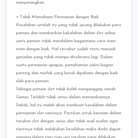
menyenangkan.
• Tidak Memahami Permainan dengan Baik
Kesalahan setelah itu yang tidak jarang dilakukan para
pemain dan memberikan kekalahan dalam slot online
yaitu pemain tidak mendalami bagaimana cara main-
main dengan baik. Hal tersebut sudah tentu menjadi
ganjalan yang tidak mampu ditoleransi lagi. Dalam
suatu permainan apapun, pemahaman yakni bagian
penting dan mutlak yang butuh dipahami dengan baik
oleh para pemain.
Sebagai pemain slot tidak boleh menganggap remeh
Games Terlebih tidak serius dalam memainkannya.
Sebab, hal itu malah akan membuat kesalahan dalam
permainan slot nantinya. Pastikan untuk bermain dalam
taruhan slot dengan serius dan tidak asal-asalan agar
nantinya tidak melakukan kesalahan maka Anda dapat
menang dalam tiap-tiap sesi taruhan yang dilakukan.