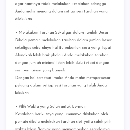
agar nantinya tidak melakukan kesalahan sehingga
Anda mahir menang dalam setiap sesi taruhan yang
dilakukan.
• Melakukan Taruhan Sekaligus dalam Jumlah Besar
Dikala pemain melakukan taruhan dalam jumlah besar
sekaligus sebetulnya hal itu bukanlah cara yang Tepat
Alangkah lebih baik jikalau Anda melakukan taruhan
dengan jumlah minimal lebih-lebih dulu tetapi dengan
sesi permainan yang banyak.
Dengan hal tersebut, maka Anda mahir memperbesar
peluang dalam setiap sesi taruhan yang telah Anda
lakukan.
• Pilih Waktu yang Salah untuk Bermain
Kesalahan berikutnya yang umumnya dilakukan oleh
pemain dikala melakukan taruhan slot yaitu salah pilih
waktu Main Banyak yang menyampaikan seandainya