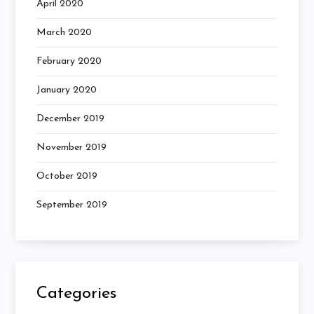
April 2020
March 2020
February 2020
January 2020
December 2019
November 2019
October 2019
September 2019
Categories