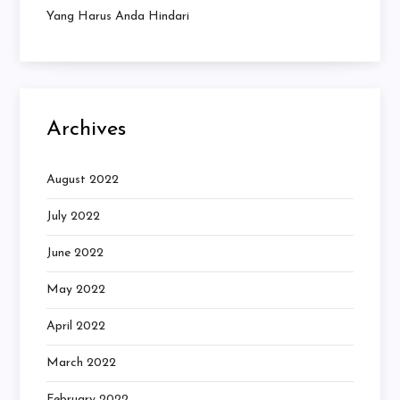
Yang Harus Anda Hindari
Archives
August 2022
July 2022
June 2022
May 2022
April 2022
March 2022
February 2022