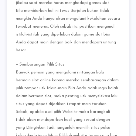
jikalau saat mereka harus menghadapi games slot.
Bila membiarkan hal ini terus Berjalan bukan tidak
mungkin Anda hanya akan mengalami kekalahan secara
tersebut menerus. Oleh sebab itu, pastikan mengenal
istilah-istilah yang diperlukan dalam game slot biar
Anda dapat main dengan baik dan mendapati untung
besar.
• Sembarangan Pilih Situs
Banyak pemain yang mengalami rintangan kala
bermain slot online karena mereka sembarangan dalam
pilih tempat utk Main-main Bila Anda tidak ingin kalah
dalam bermain slot, maka penting utk menyelekasi lalu
situs yang dapat dijadikan tempat main taruhan.
Sebab, apabila asal pilih Website maka barangkali
tidak akan mendapatkan hasil yang sesuai dengan
yang Diinginkan Jadi, janganlah memilih situs palsu
kalau Anda ingin Main Pilihlah website terpercaya biar