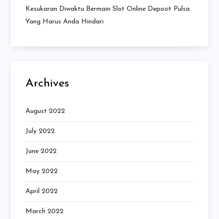
Kesukaran Diwaktu Bermain Slot Online Deposit Pulsa
Yang Harus Anda Hindari
Archives
August 2022
July 2022
June 2022
May 2022
April 2022
March 2022