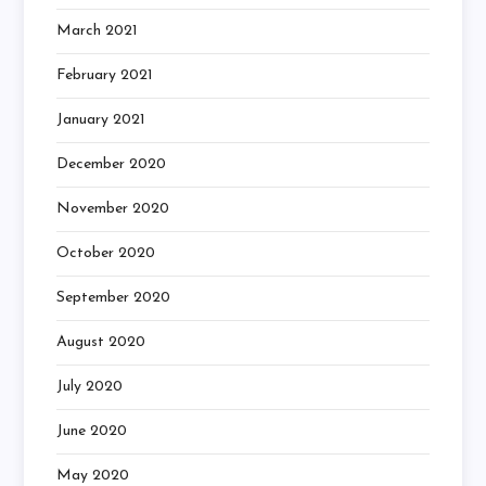
March 2021
February 2021
January 2021
December 2020
November 2020
October 2020
September 2020
August 2020
July 2020
June 2020
May 2020