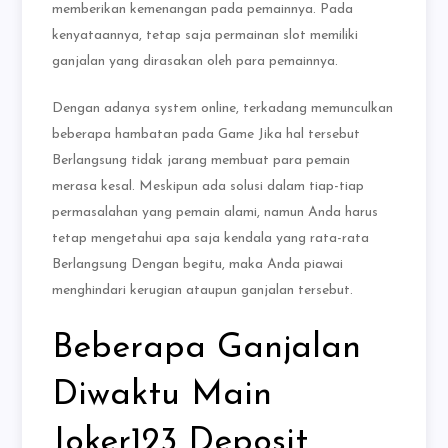
memberikan kemenangan pada pemainnya. Pada
kenyataannya, tetap saja permainan slot memiliki
ganjalan yang dirasakan oleh para pemainnya.
Dengan adanya system online, terkadang memunculkan
beberapa hambatan pada Game Jika hal tersebut
Berlangsung tidak jarang membuat para pemain
merasa kesal. Meskipun ada solusi dalam tiap-tiap
permasalahan yang pemain alami, namun Anda harus
tetap mengetahui apa saja kendala yang rata-rata
Berlangsung Dengan begitu, maka Anda piawai
menghindari kerugian ataupun ganjalan tersebut.
Beberapa Ganjalan
Diwaktu Main
Joker123 Deposit