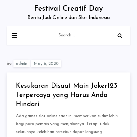
Skip
Festival Creatif Day
to
Berita Judi Online dan Slot Indonesia
content
Search
for:
by:
admin
Kesukaran Disaat Main Joker123
Terpercaya yang Harus Anda
Hindari
Ada games slot online saat ini memberikan sudut lebih
bagi para pemain yang menjalannya. Tetapi tidak
seluruhnya kelebihan tersebut dapat langsung