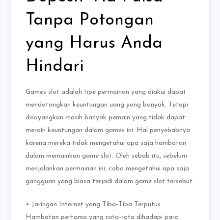
Tanpa Potongan
yang Harus Anda
Hindari
Games slot adalah tipe permainan yang diakui dapat
mendatangkan keuntungan uang yang banyak. Tetapi
disayangkan masih banyak pemain yang tidak dapat
meraih keuntungan dalam games ini. Hal penyebabnya
karena mereka tidak mengetahui apa saja hambatan
dalam memainkan game slot. Oleh sebab itu, sebelum
menjalankan permainan ini, coba mengetahui apa saja
gangguan yang biasa terjadi dalam game slot tersebut:
• Jaringan Internet yang Tiba-Tiba Terputus
Hambatan pertama yang rata-rata dihadapi para