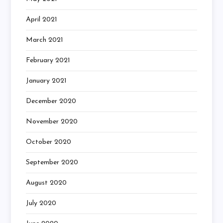
April 2021
March 2021
February 2021
January 2021
December 2020
November 2020
October 2020
September 2020
August 2020
July 2020