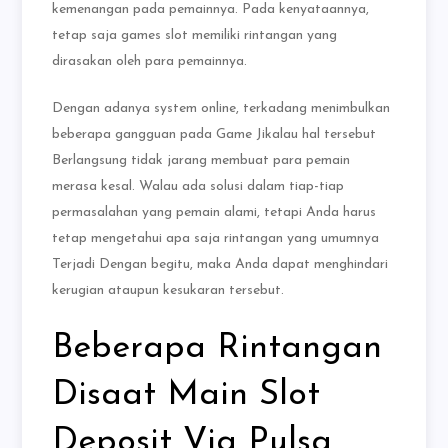
kemenangan pada pemainnya. Pada kenyataannya,
tetap saja games slot memiliki rintangan yang
dirasakan oleh para pemainnya.
Dengan adanya system online, terkadang menimbulkan
beberapa gangguan pada Game Jikalau hal tersebut
Berlangsung tidak jarang membuat para pemain
merasa kesal. Walau ada solusi dalam tiap-tiap
permasalahan yang pemain alami, tetapi Anda harus
tetap mengetahui apa saja rintangan yang umumnya
Terjadi Dengan begitu, maka Anda dapat menghindari
kerugian ataupun kesukaran tersebut.
Beberapa Rintangan
Disaat Main Slot
Deposit Via Pulsa