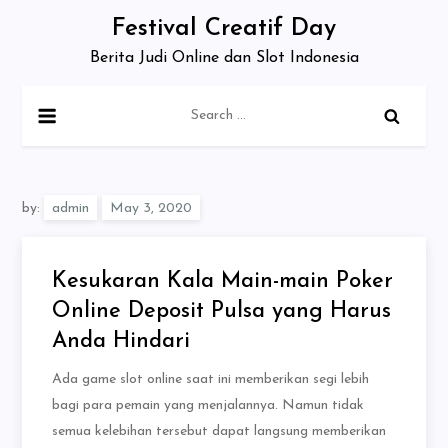
Skip
Festival Creatif Day
to
Berita Judi Online dan Slot Indonesia
content
Search
for:
by:
admin
Kesukaran Kala Main-main Poker
Online Deposit Pulsa yang Harus
Anda Hindari
Ada game slot online saat ini memberikan segi lebih
bagi para pemain yang menjalannya. Namun tidak
semua kelebihan tersebut dapat langsung memberikan