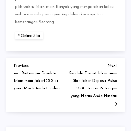
pilih waktu Main-main Banyak yang mengatakan kalau
waktu memiliki peran penting dalam kesempatan
kemenangan Seorang
Online Slot
Previous
Next
Post
Previous
Next
Post
Post
Rintangan Diwaktu
Kendala Disaat Main-main
navigation
Main-main Joker123 Slot
Slot Joker Deposit Pulsa
yang Mesti Anda Hindari
5000 Tanpa Potongan
yang Harus Anda Hindari