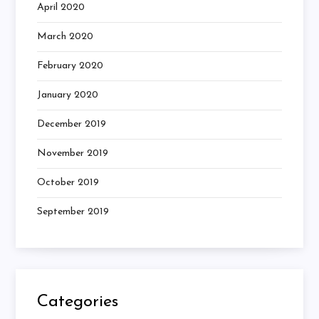
April 2020
March 2020
February 2020
January 2020
December 2019
November 2019
October 2019
September 2019
Categories