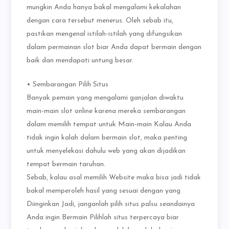
mungkin Anda hanya bakal mengalami kekalahan
dengan cara tersebut menerus. Oleh sebab itu,
pastikan mengenal istilah-istilah yang difungsikan
dalam permainan slot biar Anda dapat bermain dengan
baik dan mendapati untung besar.
• Sembarangan Pilih Situs
Banyak pemain yang mengalami ganjalan diwaktu
main-main slot online karena mereka sembarangan
dalam memilih tempat untuk Main-main Kalau Anda
tidak ingin kalah dalam bermain slot, maka penting
untuk menyelekasi dahulu web yang akan dijadikan
tempat bermain taruhan.
Sebab, kalau asal memilih Website maka bisa jadi tidak
bakal memperoleh hasil yang sesuai dengan yang
Diinginkan Jadi, janganlah pilih situs palsu seandainya
Anda ingin Bermain Pilihlah situs terpercaya biar