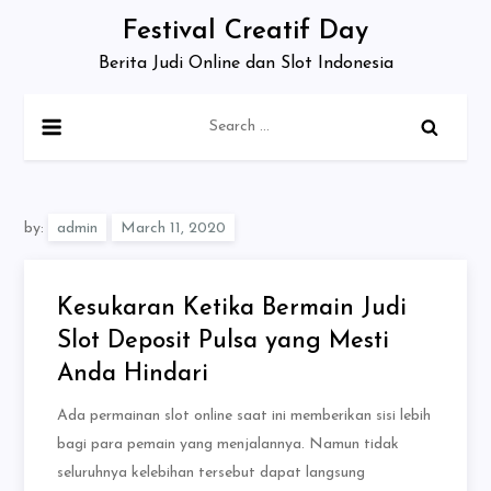
Skip
Festival Creatif Day
to
Berita Judi Online dan Slot Indonesia
content
Search
for:
by:
admin
Kesukaran Ketika Bermain Judi
Slot Deposit Pulsa yang Mesti
Anda Hindari
Ada permainan slot online saat ini memberikan sisi lebih
bagi para pemain yang menjalannya. Namun tidak
seluruhnya kelebihan tersebut dapat langsung