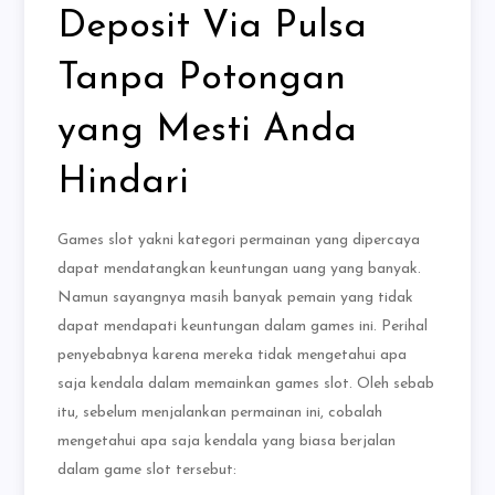
Deposit Via Pulsa
Tanpa Potongan
yang Mesti Anda
Hindari
Games slot yakni kategori permainan yang dipercaya
dapat mendatangkan keuntungan uang yang banyak.
Namun sayangnya masih banyak pemain yang tidak
dapat mendapati keuntungan dalam games ini. Perihal
penyebabnya karena mereka tidak mengetahui apa
saja kendala dalam memainkan games slot. Oleh sebab
itu, sebelum menjalankan permainan ini, cobalah
mengetahui apa saja kendala yang biasa berjalan
dalam game slot tersebut: