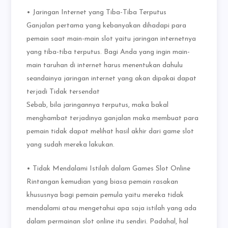
• Jaringan Internet yang Tiba-Tiba Terputus
Ganjalan pertama yang kebanyakan dihadapi para
pemain saat main-main slot yaitu jaringan internetnya
yang tiba-tiba terputus. Bagi Anda yang ingin main-
main taruhan di internet harus menentukan dahulu
seandainya jaringan internet yang akan dipakai dapat
terjadi Tidak tersendat
Sebab, bila jaringannya terputus, maka bakal
menghambat terjadinya ganjalan maka membuat para
pemain tidak dapat melihat hasil akhir dari game slot
yang sudah mereka lakukan.
• Tidak Mendalami Istilah dalam Games Slot Online
Rintangan kemudian yang biasa pemain rasakan
khususnya bagi pemain pemula yaitu mereka tidak
mendalami atau mengetahui apa saja istilah yang ada
dalam permainan slot online itu sendiri. Padahal, hal