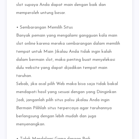
slot supaya Anda dapat main dengan baik dan
memperoleh untung besar.
• Sembarangan Memilih Situs
Banyak pemain yang mengalami gangguan kala main
slot online karena mereka sembarangan dalam memilih
tempat untuk Main Jikalau Anda tidak ingin kalah
dalam bermain slot, maka penting buat menyelekasi
dulu website yang dapat dijadikan tempat main
taruhan.
Sebab, jika asal pilih Web maka bisa saja tidak bakal
mendapati hasil yang sesuai dengan yang Diinginkan
Jadi, janganlah pilih situs palsu jikalau Anda ingin
Bermain Pilihlah situs terpercaya agar taruhannya
berlangsung dengan lebih mudah dan juga
menyenangkan.
• Tidak Mendalami Game dengan Baik