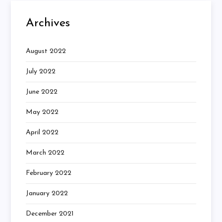
Archives
August 2022
July 2022
June 2022
May 2022
April 2022
March 2022
February 2022
January 2022
December 2021