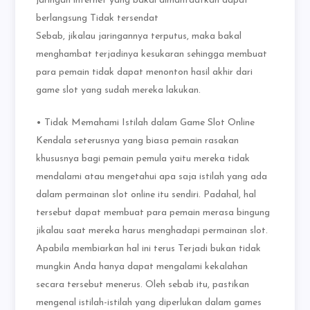
jaringan internet yang bakal dimanfaatkan dapat
berlangsung Tidak tersendat
Sebab, jikalau jaringannya terputus, maka bakal
menghambat terjadinya kesukaran sehingga membuat
para pemain tidak dapat menonton hasil akhir dari
game slot yang sudah mereka lakukan.
• Tidak Memahami Istilah dalam Game Slot Online
Kendala seterusnya yang biasa pemain rasakan
khususnya bagi pemain pemula yaitu mereka tidak
mendalami atau mengetahui apa saja istilah yang ada
dalam permainan slot online itu sendiri. Padahal, hal
tersebut dapat membuat para pemain merasa bingung
jikalau saat mereka harus menghadapi permainan slot.
Apabila membiarkan hal ini terus Terjadi bukan tidak
mungkin Anda hanya dapat mengalami kekalahan
secara tersebut menerus. Oleh sebab itu, pastikan
mengenal istilah-istilah yang diperlukan dalam games