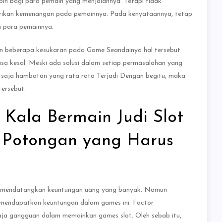
ebih bagi para pemain yang menjalannya. Tetapi tidak
erikan kemenangan pada pemainnya. Pada kenyataannya, tetap
h para pemainnya.
n beberapa kesukaran pada Game Seandainya hal tersebut
a kesal. Meski ada solusi dalam setiap permasalahan yang
 saja hambatan yang rata rata Terjadi Dengan begitu, maka
ersebut.
Kala Bermain Judi Slot
a Potongan yang Harus
t mendatangkan keuntungan uang yang banyak. Namun
mendapatkan keuntungan dalam games ini. Factor
ja gangguan dalam memainkan games slot. Oleh sebab itu,