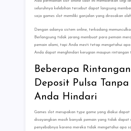
Ada permainan slot online saat ini memberikan segi l
seluruhnya kelebihan tersebut dapat langsung memb
saja games slot memiliki ganjalan yang dirasakan ole
Dengan adanya sistem online, terkadang memunculka
Berlangsung tidak jarang membuat para pemain meras
pemain alami, tapi Anda mesti tetap mengetahui apa
Anda dapat menghindari kerugian maupun rintangan t
Beberapa Rintangan 
Deposit Pulsa Tanp
Anda Hindari
Games slot merupakan type game yang diakui dapa
disayangkan masih banyak pemain yang tidak dapat 
penyebabnya karena mereka tidak mengetahui apa sa