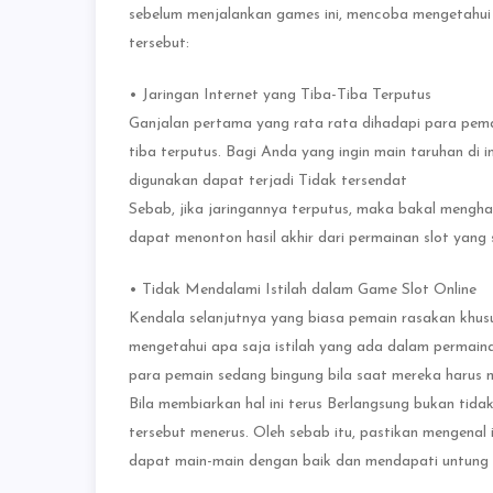
sebelum menjalankan games ini, mencoba mengetahui
tersebut:
• Jaringan Internet yang Tiba-Tiba Terputus
Ganjalan pertama yang rata rata dihadapi para pemain
tiba terputus. Bagi Anda yang ingin main taruhan di i
digunakan dapat terjadi Tidak tersendat
Sebab, jika jaringannya terputus, maka bakal meng
dapat menonton hasil akhir dari permainan slot yang
• Tidak Mendalami Istilah dalam Game Slot Online
Kendala selanjutnya yang biasa pemain rasakan khu
mengetahui apa saja istilah yang ada dalam permainan
para pemain sedang bingung bila saat mereka harus 
Bila membiarkan hal ini terus Berlangsung bukan ti
tersebut menerus. Oleh sebab itu, pastikan mengenal
dapat main-main dengan baik dan mendapati untung 