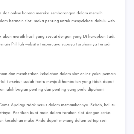
 slot online karena mereka sembarangan dalam memilih
alam bermain slot, maka penting untuk menyelekasi dahulu web
k akan meraih hasil yang sesuai dengan yang Di harapkan Jadi,
ermain Pilihlah website terpercaya supaya taruhannya terjadi
main dan memberikan kekalahan dalam slot online yakni pemain
Hal tersebut sudah tentu menjadi hambatan yang tidak dapat
n ialah bagian penting dan penting yang perlu dipahami
ame Apalagi tidak serius dalam memainkannya. Sebab, hal itu
inya. Pastikan buat main dalam taruhan slot dengan serius
kan kesalahan maka Anda dapat menang dalam setiap sesi