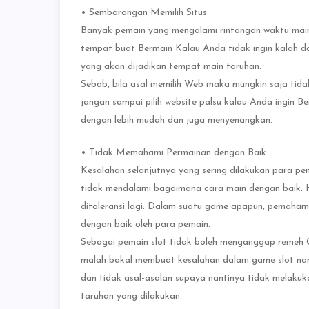
• Sembarangan Memilih Situs
Banyak pemain yang mengalami rintangan waktu main
tempat buat Bermain Kalau Anda tidak ingin kalah d
yang akan dijadikan tempat main taruhan.
Sebab, bila asal memilih Web maka mungkin saja tida
jangan sampai pilih website palsu kalau Anda ingin B
dengan lebih mudah dan juga menyenangkan.
• Tidak Memahami Permainan dengan Baik
Kesalahan selanjutnya yang sering dilakukan para pe
tidak mendalami bagaimana cara main dengan baik. 
ditoleransi lagi. Dalam suatu game apapun, pemahama
dengan baik oleh para pemain.
Sebagai pemain slot tidak boleh menganggap remeh G
malah bakal membuat kesalahan dalam game slot nant
dan tidak asal-asalan supaya nantinya tidak melaku
taruhan yang dilakukan.