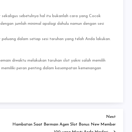
sekaligus sebetulnya hal itu bukanlah cara yang Cocok
 dengan jumlah minimal apalagi dahulu namun dengan sesi
eluang dalam setiap sesi taruhan yang telah Anda lakukan.
pemain diwaktu melakukan taruhan slot yakni salah memilih
memiliki peran penting dalam kesempatan kemenangan
Next
Next
Post
Hambatan Saat Bermain Agen Slot Bonus New Member