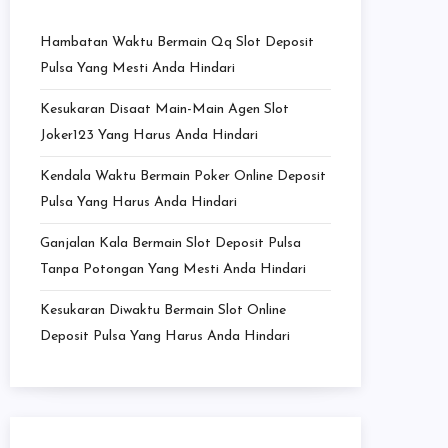
Hambatan Waktu Bermain Qq Slot Deposit
Pulsa Yang Mesti Anda Hindari
Kesukaran Disaat Main-Main Agen Slot
Joker123 Yang Harus Anda Hindari
Kendala Waktu Bermain Poker Online Deposit
Pulsa Yang Harus Anda Hindari
Ganjalan Kala Bermain Slot Deposit Pulsa
Tanpa Potongan Yang Mesti Anda Hindari
Kesukaran Diwaktu Bermain Slot Online
Deposit Pulsa Yang Harus Anda Hindari