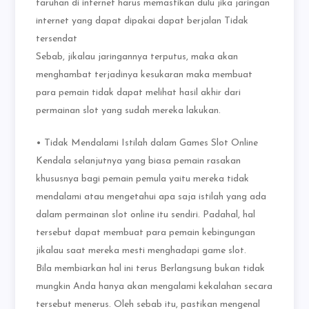
taruhan di internet harus memastikan dulu jika jaringan
internet yang dapat dipakai dapat berjalan Tidak
tersendat
Sebab, jikalau jaringannya terputus, maka akan
menghambat terjadinya kesukaran maka membuat
para pemain tidak dapat melihat hasil akhir dari
permainan slot yang sudah mereka lakukan.
• Tidak Mendalami Istilah dalam Games Slot Online
Kendala selanjutnya yang biasa pemain rasakan
khususnya bagi pemain pemula yaitu mereka tidak
mendalami atau mengetahui apa saja istilah yang ada
dalam permainan slot online itu sendiri. Padahal, hal
tersebut dapat membuat para pemain kebingungan
jikalau saat mereka mesti menghadapi game slot.
Bila membiarkan hal ini terus Berlangsung bukan tidak
mungkin Anda hanya akan mengalami kekalahan secara
tersebut menerus. Oleh sebab itu, pastikan mengenal