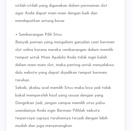
istilah-istilah yang digunakan dalam permainan slot
agar Anda dapat main-main dengan baik dan
mendapatkan untung besar.
• Sembarangan Pilih Situs
Banyak pemain yang mengalami ganjalan saat bermain
slot online karena mereka sembarangan dalam memilih
tempat untuk Main Apabila Anda tidak ingin kalah
dalam main-main slot, maka penting untuk menyelekasi
dulu website yang dapat dijadikan tempat bermain
taruhan.
Sebab, jikalau asal memilih Situs maka bisa jadi tidak
bakal memperoleh hasil yang sesuai dengan yang
Diinginkan Jadi, jangan sampai memilih situs palsu
seandainya Anda ingin Bermain Pilihlah website
terpercaya supaya taruhannya terjadi dengan lebih
mudah dan juga menyenangkan.