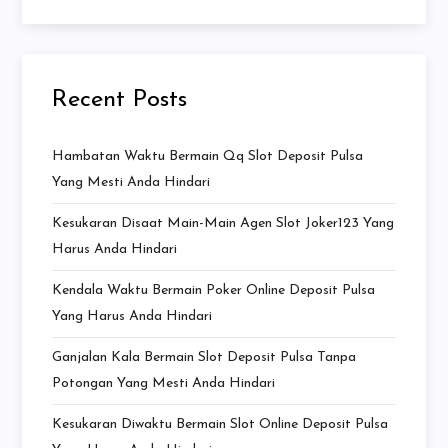
Recent Posts
Hambatan Waktu Bermain Qq Slot Deposit Pulsa
Yang Mesti Anda Hindari
Kesukaran Disaat Main-Main Agen Slot Joker123 Yang
Harus Anda Hindari
Kendala Waktu Bermain Poker Online Deposit Pulsa
Yang Harus Anda Hindari
Ganjalan Kala Bermain Slot Deposit Pulsa Tanpa
Potongan Yang Mesti Anda Hindari
Kesukaran Diwaktu Bermain Slot Online Deposit Pulsa