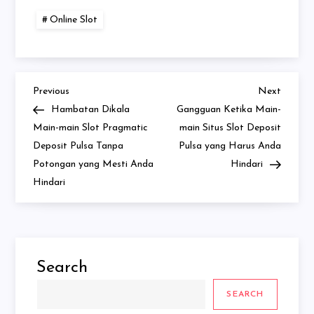
Online Slot
Previous
Next
Post
Previous
Next
Post
Post
Hambatan Dikala
Gangguan Ketika Main-
navigation
Main-main Slot Pragmatic
main Situs Slot Deposit
Deposit Pulsa Tanpa
Pulsa yang Harus Anda
Potongan yang Mesti Anda
Hindari
Hindari
Search
SEARCH