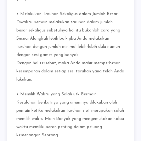
• Melakukan Taruhan Sekaligus dalam Jumlah Besar
Diwaktu pemain melakukan taruhan dalam jumlah
besar sekaligus sebetulnya hal itu bukanlah cara yang
Sesuai Alangkah lebih baik jika Anda melakukan
taruhan dengan jumlah minimal lebih-lebih dulu namun
dengan sesi games yang banyak.
Dengan hal tersebut, maka Anda mahir memperbesar
kesempatan dalam setiap sesi taruhan yang telah Anda
lakukan.
• Memilih Waktu yang Salah utk Bermain
Kesalahan berikutnya yang umumnya dilakukan oleh
pemain ketika melakukan taruhan slot merupakan salah
memilih waktu Main Banyak yang mengemukakan kalau
waktu memiliki peran penting dalam peluang
kemenangan Seorang