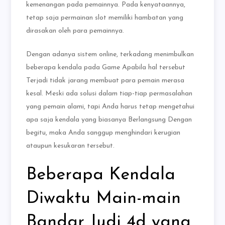
kemenangan pada pemainnya. Pada kenyataannya,
tetap saja permainan slot memiliki hambatan yang
dirasakan oleh para pemainnya.
Dengan adanya sistem online, terkadang menimbulkan
beberapa kendala pada Game Apabila hal tersebut
Terjadi tidak jarang membuat para pemain merasa
kesal. Meski ada solusi dalam tiap-tiap permasalahan
yang pemain alami, tapi Anda harus tetap mengetahui
apa saja kendala yang biasanya Berlangsung Dengan
begitu, maka Anda sanggup menghindari kerugian
ataupun kesukaran tersebut.
Beberapa Kendala
Diwaktu Main-main
Bandar Judi 4d yang