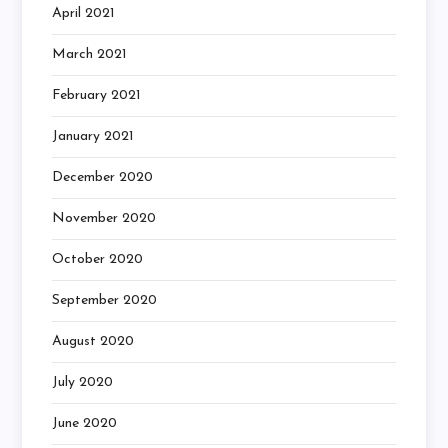
April 2021
March 2021
February 2021
January 2021
December 2020
November 2020
October 2020
September 2020
August 2020
July 2020
June 2020