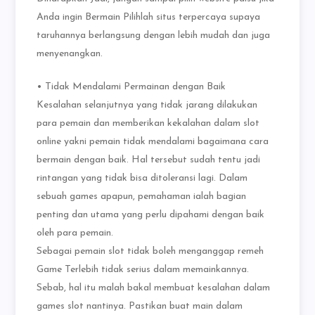
Anda ingin Bermain Pilihlah situs terpercaya supaya
taruhannya berlangsung dengan lebih mudah dan juga
menyenangkan.
• Tidak Mendalami Permainan dengan Baik
Kesalahan selanjutnya yang tidak jarang dilakukan
para pemain dan memberikan kekalahan dalam slot
online yakni pemain tidak mendalami bagaimana cara
bermain dengan baik. Hal tersebut sudah tentu jadi
rintangan yang tidak bisa ditoleransi lagi. Dalam
sebuah games apapun, pemahaman ialah bagian
penting dan utama yang perlu dipahami dengan baik
oleh para pemain.
Sebagai pemain slot tidak boleh menganggap remeh
Game Terlebih tidak serius dalam memainkannya.
Sebab, hal itu malah bakal membuat kesalahan dalam
games slot nantinya. Pastikan buat main dalam