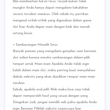
Bila membiarkan hal ini terus Terjadi bukan tidak
mungkin Anda hanya dapat mengalami kekalahan
secara tersebut menerus. Oleh sebab itu, pastikan
mengenal istilah-istilah yang digunakan dalam game
slot biar Anda dapat main dengan baik dan meraih
untung besar.
• Sembarangan Memilih Situs
Banyak pemain yang mengalami ganjalan saat bermain
slot online karena mereka sembarangan dalam pilih
tempat untuk Main-main Apabila Anda tidak ingin
kalah dalam main slot, maka penting buat menyelekasi
dahulu website yang akan dijadikan tempat main-main
taruhan.
Sebab, apabila asal pilih Web maka bisa saja tidak
dapat memperoleh hasil yang sesuai dengan yang
Diinginkan Jadi, jangan memilih web palsu apabila Anda
ingin Bermain Pilihlah website terpercaya biar