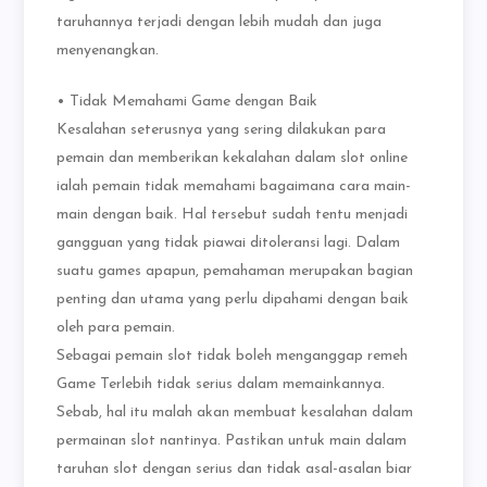
taruhannya terjadi dengan lebih mudah dan juga
menyenangkan.
• Tidak Memahami Game dengan Baik
Kesalahan seterusnya yang sering dilakukan para
pemain dan memberikan kekalahan dalam slot online
ialah pemain tidak memahami bagaimana cara main-
main dengan baik. Hal tersebut sudah tentu menjadi
gangguan yang tidak piawai ditoleransi lagi. Dalam
suatu games apapun, pemahaman merupakan bagian
penting dan utama yang perlu dipahami dengan baik
oleh para pemain.
Sebagai pemain slot tidak boleh menganggap remeh
Game Terlebih tidak serius dalam memainkannya.
Sebab, hal itu malah akan membuat kesalahan dalam
permainan slot nantinya. Pastikan untuk main dalam
taruhan slot dengan serius dan tidak asal-asalan biar