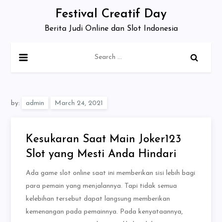
Skip
Festival Creatif Day
to
Berita Judi Online dan Slot Indonesia
content
Search
for:
by:
admin
Kesukaran Saat Main Joker123
Slot yang Mesti Anda Hindari
Ada game slot online saat ini memberikan sisi lebih bagi
para pemain yang menjalannya. Tapi tidak semua
kelebihan tersebut dapat langsung memberikan
kemenangan pada pemainnya. Pada kenyataannya,