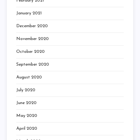
February 2021
January 2021
December 2020
November 2020
October 2020
September 2020
August 2020
July 2020
June 2020
May 2020
April 2020