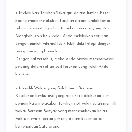
• Melakukan Taruhan Sekaligus dalam Jumlah Besar
Saat pemain melakukan taruhan dalam jumlah besar
sekaligus sebetulnya hal itu bukanlah cara yang Pas
Alangkah lebih baik kalau Anda melakukan taruhan
dengan jumlah minimal lebih-lebih dulu tetapi dengan
sesi game yang banyak.
Dengan hal tersebut, maka Anda piawai memperbesar
peluang dalam setiap sesi taruhan yang telah Anda
lakukan.
• Memilih Waktu yang Salah buat Bermain
Kesalahan berikutnya yang rata rata dilakukan oleh
pemain kala melakukan taruhan slot yakni salah memilih
waktu Bermain Banyak yang mengemukakan kalau
waktu memiliki peran penting dalam kesempatan
kemenangan Satu orang