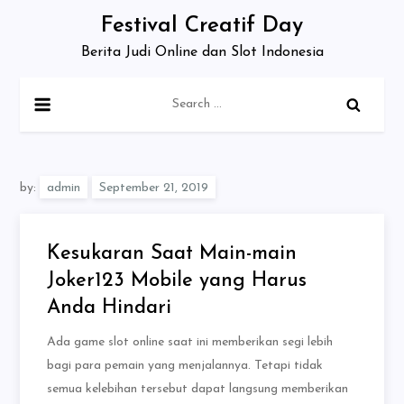
Skip
Festival Creatif Day
to
Berita Judi Online dan Slot Indonesia
content
Search
for:
by:
admin
Kesukaran Saat Main-main
Joker123 Mobile yang Harus
Anda Hindari
Ada game slot online saat ini memberikan segi lebih
bagi para pemain yang menjalannya. Tetapi tidak
semua kelebihan tersebut dapat langsung memberikan