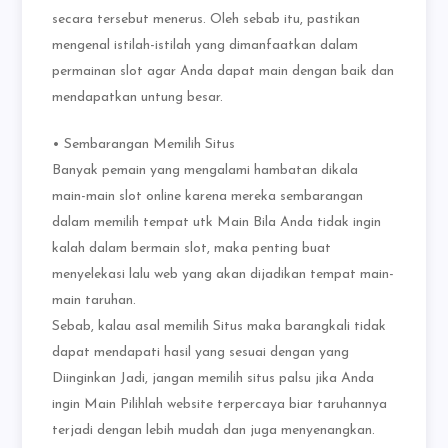
secara tersebut menerus. Oleh sebab itu, pastikan
mengenal istilah-istilah yang dimanfaatkan dalam
permainan slot agar Anda dapat main dengan baik dan
mendapatkan untung besar.
• Sembarangan Memilih Situs
Banyak pemain yang mengalami hambatan dikala
main-main slot online karena mereka sembarangan
dalam memilih tempat utk Main Bila Anda tidak ingin
kalah dalam bermain slot, maka penting buat
menyelekasi lalu web yang akan dijadikan tempat main-
main taruhan.
Sebab, kalau asal memilih Situs maka barangkali tidak
dapat mendapati hasil yang sesuai dengan yang
Diinginkan Jadi, jangan memilih situs palsu jika Anda
ingin Main Pilihlah website terpercaya biar taruhannya
terjadi dengan lebih mudah dan juga menyenangkan.