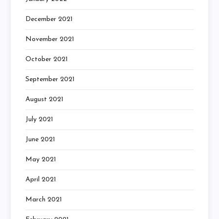
December 2021
November 2021
October 2021
September 2021
August 2021
July 2021
June 2021
May 2021
April 2021
March 2021