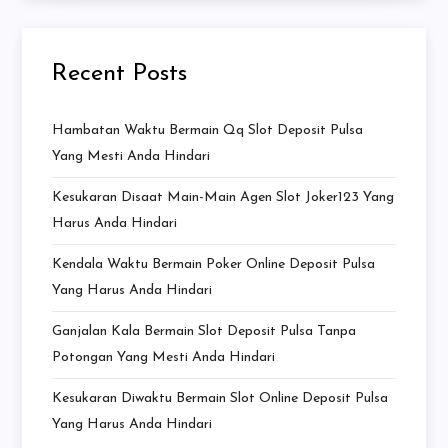
Recent Posts
Hambatan Waktu Bermain Qq Slot Deposit Pulsa
Yang Mesti Anda Hindari
Kesukaran Disaat Main-Main Agen Slot Joker123 Yang
Harus Anda Hindari
Kendala Waktu Bermain Poker Online Deposit Pulsa
Yang Harus Anda Hindari
Ganjalan Kala Bermain Slot Deposit Pulsa Tanpa
Potongan Yang Mesti Anda Hindari
Kesukaran Diwaktu Bermain Slot Online Deposit Pulsa
Yang Harus Anda Hindari