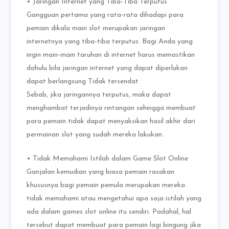
• Jaringan Internet yang Tiba-Tiba Terputus
Gangguan pertama yang rata-rata dihadapi para
pemain dikala main slot merupakan jaringan
internetnya yang tiba-tiba terputus. Bagi Anda yang
ingin main-main taruhan di internet harus memastikan
dahulu bila jaringan internet yang dapat diperlukan
dapat berlangsung Tidak tersendat
Sebab, jika jaringannya terputus, maka dapat
menghambat terjadinya rintangan sehingga membuat
para pemain tidak dapat menyaksikan hasil akhir dari
permainan slot yang sudah mereka lakukan.
• Tidak Memahami Istilah dalam Game Slot Online
Ganjalan kemudian yang biasa pemain rasakan
khususnya bagi pemain pemula merupakan mereka
tidak memahami atau mengetahui apa saja istilah yang
ada dalam games slot online itu sendiri. Padahal, hal
tersebut dapat membuat para pemain lagi bingung jika