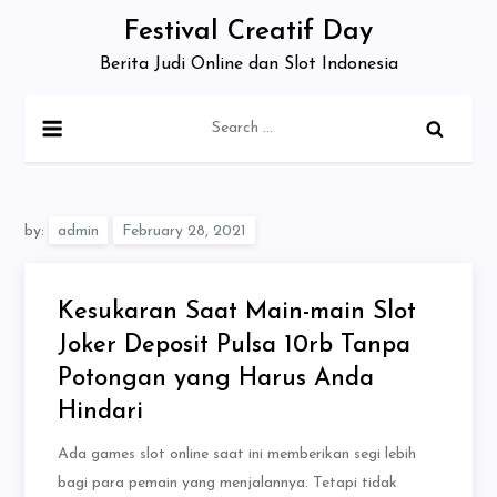
Skip
Festival Creatif Day
to
Berita Judi Online dan Slot Indonesia
content
Search
for:
by:
admin
Kesukaran Saat Main-main Slot
Joker Deposit Pulsa 10rb Tanpa
Potongan yang Harus Anda
Hindari
Ada games slot online saat ini memberikan segi lebih
bagi para pemain yang menjalannya. Tetapi tidak