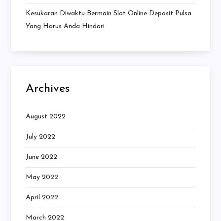
Kesukaran Diwaktu Bermain Slot Online Deposit Pulsa
Yang Harus Anda Hindari
Archives
August 2022
July 2022
June 2022
May 2022
April 2022
March 2022