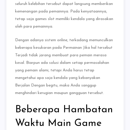
seluruh kelebihan tersebut dapat langsung memberikan
kemenangan pada pemainnya. Pada kenyataannya,
tetap saja games slot memiliki kendala yang dirasakan
oleh para pemainnya.
Dengan adanya sistem online, terkadang memunculkan
beberapa kesukaran pada Permainan Jika hal tersebut
Terjadi tidak jarang membuat para pemain merasa
kesal. Biarpun ada solusi dalam setiap permasalahan
yang pemain alami, tetapi Anda harus tetap
mengetahui apa saja kendala yang kebanyakan
Berjalan Dengan begitu, maka Anda sanggup
menghindari kerugian maupun gangguan tersebut.
Beberapa Hambatan
Waktu Main Game