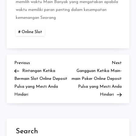
memilih waktu Main Banyak yang mengatakan apabila
waktu memiliki peran penting dalam kesempatan
kemenangan Seorang
Online Slot
Previous
Next
Post
Previous
Next
Post
Post
Rintangan Ketika
Gangguan Ketika Main-
navigation
Bermain Slot Online Deposit
main Poker Online Deposit
Pulsa yang Mesti Anda
Pulsa yang Mesti Anda
Hindari
Hindari
Search