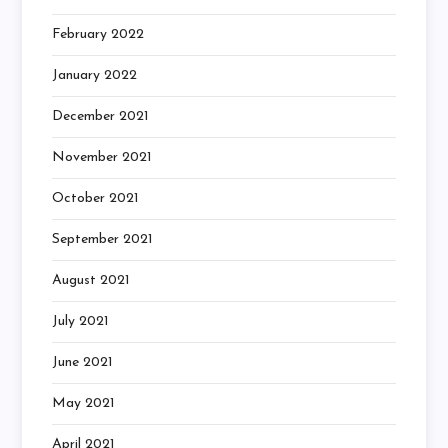
February 2022
January 2022
December 2021
November 2021
October 2021
September 2021
August 2021
July 2021
June 2021
May 2021
April 2021