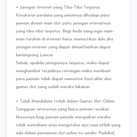
• Jaringan Internet yang Tiba-Tiba Terputus
Kesukaran perdana yang umumnya dihadapi para
pemain disaat main slot yaitu jaringan internetnya
yang tiba-tiba terputus. Bagi Anda yang ingin main-
main taruhan di internet harus memastikan dulu jika
jaringan internet yang dapat dimanfaatkan dapat
berlangsung Lancar
Sebab, apabila jaringannya terputus, maka dapat
menghambat terjadinya rintangan maka membuat
para pemain tidak dapat menonton hasil akhir dari
games slot yang sudah mereka lakukan.
• Tidak Mendalami Istilah dalam Games Slot Online
Gangguan seterusnya yang biasa pemain rasakan
khususnya bagi pemain pemula merupakan mereka
tidak memahami atau mengetahui apa saja istilah yang
ada dalam permainan slot online itu sendiri. Padahal,