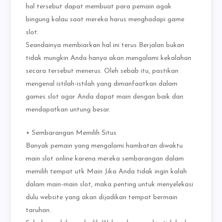
hal tersebut dapat membuat para pemain agak
bingung kalau saat mereka harus menghadapi game
slot.
Seandainya membiarkan hal ini terus Berjalan bukan
tidak mungkin Anda hanya akan mengalami kekalahan
secara tersebut menerus. Oleh sebab itu, pastikan
mengenal istilah-istilah yang dimanfaatkan dalam
games slot agar Anda dapat main dengan baik dan
mendapatkan untung besar.
• Sembarangan Memilih Situs
Banyak pemain yang mengalami hambatan diwaktu
main slot online karena mereka sembarangan dalam
memilih tempat utk Main Jika Anda tidak ingin kalah
dalam main-main slot, maka penting untuk menyelekasi
dulu website yang akan dijadikan tempat bermain
taruhan.