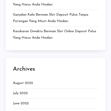
Yang Harus Anda Hindari
Ganjalan Kala Bermain Slot Deposit Pulsa Tanpa
Potongan Yang Mesti Anda Hindari
Kesukaran Diwaktu Bermain Slot Online Deposit Pulsa
Yang Harus Anda Hindari
Archives
August 2022
July 2022
June 2022