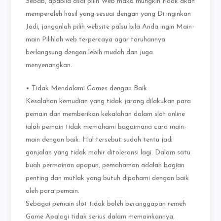
Sebab, apabila asal pilih Web maka mungkin tidak akan
memperoleh hasil yang sesuai dengan yang Di inginkan
Jadi, janganlah pilih website palsu bila Anda ingin Main-
main Pilihlah web terpercaya agar taruhannya
berlangsung dengan lebih mudah dan juga
menyenangkan.
• Tidak Mendalami Games dengan Baik
Kesalahan kemudian yang tidak jarang dilakukan para
pemain dan memberikan kekalahan dalam slot online
ialah pemain tidak memahami bagaimana cara main-
main dengan baik. Hal tersebut sudah tentu jadi
ganjalan yang tidak mahir ditoleransi lagi. Dalam satu
buah permainan apapun, pemahaman adalah bagian
penting dan mutlak yang butuh dipahami dengan baik
oleh para pemain.
Sebagai pemain slot tidak boleh beranggapan remeh
Game Apalagi tidak serius dalam memainkannya.