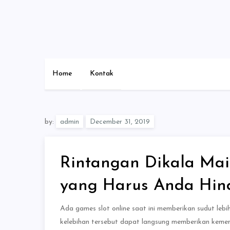
Skip
to
content
Home
Kontak
by:
admin
Rintangan Dikala Mai
yang Harus Anda Hin
Ada games slot online saat ini memberikan sudut lebi
kelebihan tersebut dapat langsung memberikan keme