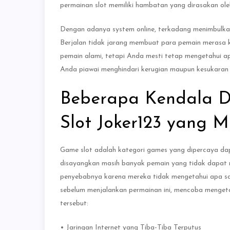
permainan slot memiliki hambatan yang dirasakan ol
Dengan adanya system online, terkadang menimbulka
Berjalan tidak jarang membuat para pemain merasa k
pemain alami, tetapi Anda mesti tetap mengetahui a
Anda piawai menghindari kerugian maupun kesukaran 
Beberapa Kendala D
Slot Joker123 yang M
Game slot adalah kategori games yang dipercaya d
disayangkan masih banyak pemain yang tidak dapat 
penyebabnya karena mereka tidak mengetahui apa sa
sebelum menjalankan permainan ini, mencoba mengeta
tersebut:
• Jaringan Internet yang Tiba-Tiba Terputus