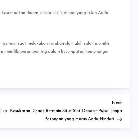
kesempatan dalam setiap sesi taruhan yang telah Anda
 pemain saat melakukan taruhan slot ialah salah memilih
u memiliki peran penting dalam kesempatan kemenangan
Next
Next
Post
ulsa
Kesukaran Disaat Bermain Situs Slot Deposit Pulsa Tanpa
Potongan yang Harus Anda Hindari