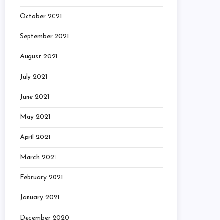
October 2021
September 2021
August 2021
July 2021
June 2021
May 2021
April 2021
March 2021
February 2021
January 2021
December 2020