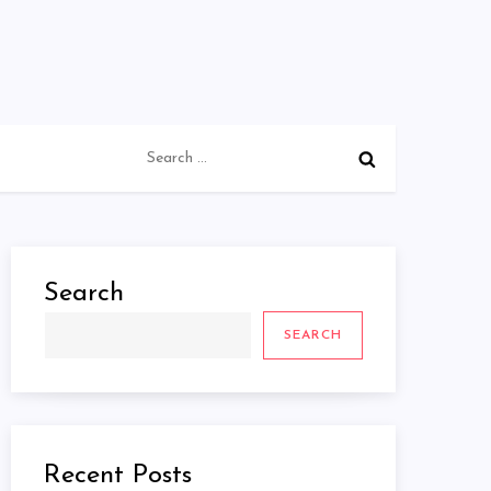
Search
for:
Search
SEARCH
Recent Posts