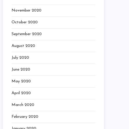
November 2020
October 2020
September 2020
August 2020
July 2020
June 2020
May 2020
April 2020
March 2020
February 2020
January 2020