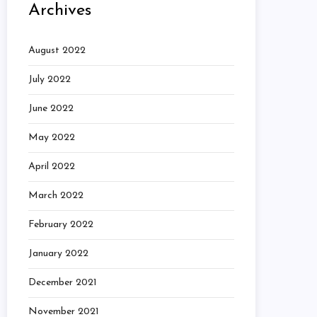
Archives
August 2022
July 2022
June 2022
May 2022
April 2022
March 2022
February 2022
January 2022
December 2021
November 2021