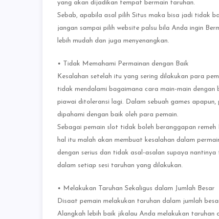
yang akan dijadikan tempat bermain taruhan.
Sebab, apabila asal pilih Situs maka bisa jadi tidak 
jangan sampai pilih website palsu bila Anda ingin Be
lebih mudah dan juga menyenangkan.
• Tidak Memahami Permainan dengan Baik
Kesalahan setelah itu yang sering dilakukan para pe
tidak mendalami bagaimana cara main-main dengan b
piawai ditoleransi lagi. Dalam sebuah games apapun
dipahami dengan baik oleh para pemain.
Sebagai pemain slot tidak boleh beranggapan remeh 
hal itu malah akan membuat kesalahan dalam permaina
dengan serius dan tidak asal-asalan supaya nantiny
dalam setiap sesi taruhan yang dilakukan.
• Melakukan Taruhan Sekaligus dalam Jumlah Besar
Disaat pemain melakukan taruhan dalam jumlah besar 
Alangkah lebih baik jikalau Anda melakukan taruhan 