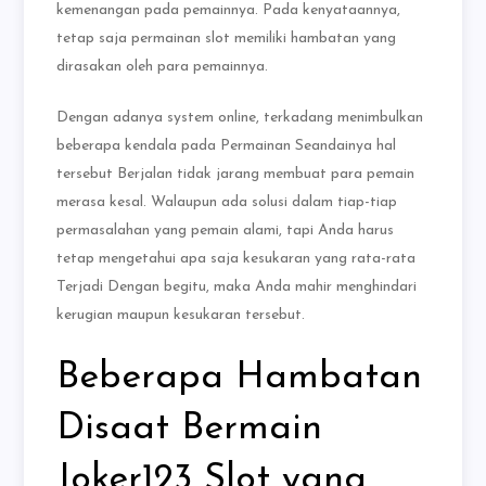
kemenangan pada pemainnya. Pada kenyataannya,
tetap saja permainan slot memiliki hambatan yang
dirasakan oleh para pemainnya.
Dengan adanya system online, terkadang menimbulkan
beberapa kendala pada Permainan Seandainya hal
tersebut Berjalan tidak jarang membuat para pemain
merasa kesal. Walaupun ada solusi dalam tiap-tiap
permasalahan yang pemain alami, tapi Anda harus
tetap mengetahui apa saja kesukaran yang rata-rata
Terjadi Dengan begitu, maka Anda mahir menghindari
kerugian maupun kesukaran tersebut.
Beberapa Hambatan
Disaat Bermain
Joker123 Slot yang