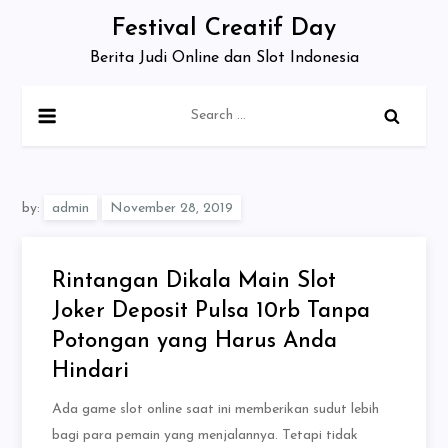
Skip
Festival Creatif Day
to
Berita Judi Online dan Slot Indonesia
content
Search
for:
by:
admin
Rintangan Dikala Main Slot
Joker Deposit Pulsa 10rb Tanpa
Potongan yang Harus Anda
Hindari
Ada game slot online saat ini memberikan sudut lebih
bagi para pemain yang menjalannya. Tetapi tidak