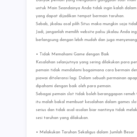
Banyak pemain yang mengalami gangguan saat main 
untuk Main Seandainya Anda tidak ingin kalah dalam 
yang dapat dijadikan tempat bermain taruhan.
Sebab, jikalau asal pilih Situs maka mungkin saja ti
Jadi, janganlah memilih website palsu jikalau Anda in
berlangsung dengan lebih mudah dan juga menyenang
• Tidak Memahami Game dengan Baik
Kesalahan selanjutnya yang sering dilakukan para pe
pemain tidak mendalami bagaimana cara bermain deng
piawai ditoleransi lagi. Dalam sebuah permainan ap
dipahami dengan baik oleh para pemain.
Sebagai pemain slot tidak boleh beranggapan remeh 
itu malah bakal membuat kesalahan dalam games slot
serius dan tidak asal-asalan biar nantinya tidak m
sesi taruhan yang dilakukan.
• Melakukan Taruhan Sekaligus dalam Jumlah Besar