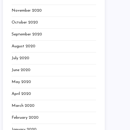
November 2020
October 2020
September 2020
August 2020
July 2020
June 2020
May 2020
April 2020
March 2020
February 2020
January 2020