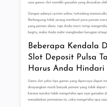
saja games slot memiliki ganjalan yang dirasakan ole
Dengan adanya system online, terkadang memunculka
Berlangsung tidak jarang membuat para pemain meras
yang pemain alami, tapi Anda mesti tetap mengetahu
begitu, maka Anda mahir menghindari kerugian ataup
Beberapa Kendala D
Slot Deposit Pulsa 
Harus Anda Hindari
Game slot yakni tipe games yang dipercaya dapat 
disayangkan masih banyak pemain yang tidak dapat 
karena mereka tidak mengetahui apa saja ganjalan d
menjalankan permainan ini, coba mengetahui apa saja