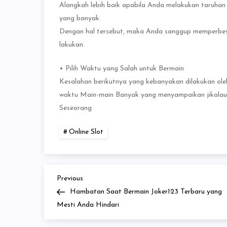
Alangkah lebih baik apabila Anda melakukan taruhan 
yang banyak.
Dengan hal tersebut, maka Anda sanggup memperbesa
lakukan.
• Pilih Waktu yang Salah untuk Bermain
Kesalahan berikutnya yang kebanyakan dilakukan oleh
waktu Main-main Banyak yang menyampaikan jikalau
Seseorang
Online Slot
Previous
Post
Previous
Post
Hambatan Saat Bermain Joker123 Terbaru yang
navigation
Mesti Anda Hindari