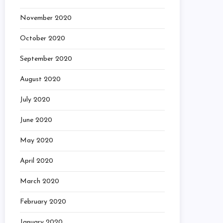
November 2020
October 2020
September 2020
August 2020
July 2020
June 2020
May 2020
April 2020
March 2020
February 2020
January 2020