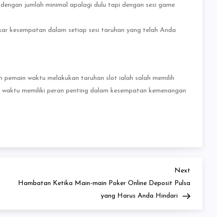
dengan jumlah minimal apalagi dulu tapi dengan sesi game
r kesempatan dalam setiap sesi taruhan yang telah Anda
 pemain waktu melakukan taruhan slot ialah salah memilih
 waktu memiliki peran penting dalam kesempatan kemenangan
Next
Next
Post
Hambatan Ketika Main-main Poker Online Deposit Pulsa
yang Harus Anda Hindari