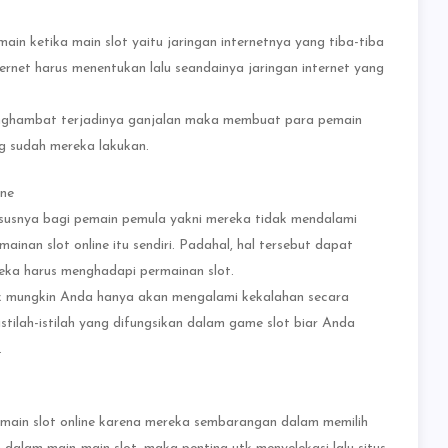
 ketika main slot yaitu jaringan internetnya yang tiba-tiba
ternet harus menentukan lalu seandainya jaringan internet yang
enghambat terjadinya ganjalan maka membuat para pemain
ng sudah mereka lakukan.
ine
ususnya bagi pemain pemula yakni mereka tidak mendalami
inan slot online itu sendiri. Padahal, hal tersebut dapat
eka harus menghadapi permainan slot.
dak mungkin Anda hanya akan mengalami kekalahan secara
stilah-istilah yang difungsikan dalam game slot biar Anda
.
main slot online karena mereka sembarangan dalam memilih