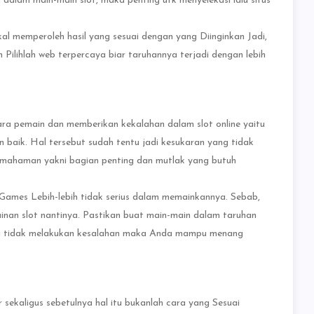
dalam main-main slot, maka penting utk menyelekasi lalu situs
bakal memperoleh hasil yang sesuai dengan yang Diinginkan Jadi,
n Pilihlah web terpercaya biar taruhannya terjadi dengan lebih
ara pemain dan memberikan kekalahan dalam slot online yaitu
aik. Hal tersebut sudah tentu jadi kesukaran yang tidak
pemahaman yakni bagian penting dan mutlak yang butuh
Games Lebih-lebih tidak serius dalam memainkannya. Sebab,
nan slot nantinya. Pastikan buat main-main dalam taruhan
inya tidak melakukan kesalahan maka Anda mampu menang
sekaligus sebetulnya hal itu bukanlah cara yang Sesuai