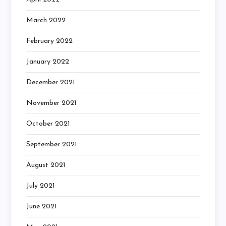
March 2022
February 2022
January 2022
December 2021
November 2021
October 2021
September 2021
August 2021
July 2021
June 2021