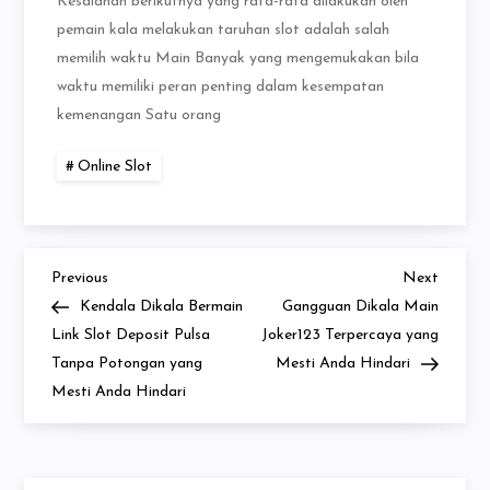
Kesalahan berikutnya yang rata-rata dilakukan oleh
pemain kala melakukan taruhan slot adalah salah
memilih waktu Main Banyak yang mengemukakan bila
waktu memiliki peran penting dalam kesempatan
kemenangan Satu orang
Online Slot
Previous
Next
Post
Previous
Next
Post
Post
Kendala Dikala Bermain
Gangguan Dikala Main
navigation
Link Slot Deposit Pulsa
Joker123 Terpercaya yang
Tanpa Potongan yang
Mesti Anda Hindari
Mesti Anda Hindari