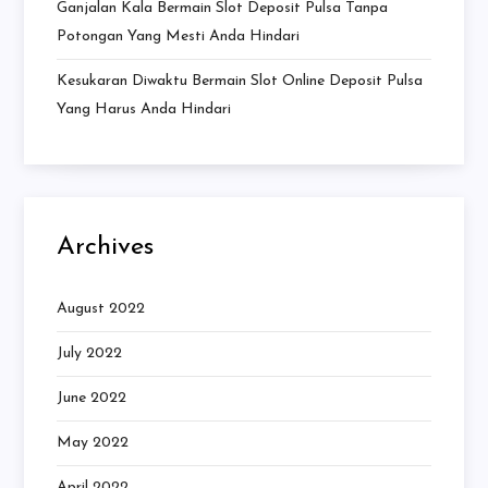
Ganjalan Kala Bermain Slot Deposit Pulsa Tanpa
Potongan Yang Mesti Anda Hindari
Kesukaran Diwaktu Bermain Slot Online Deposit Pulsa
Yang Harus Anda Hindari
Archives
August 2022
July 2022
June 2022
May 2022
April 2022