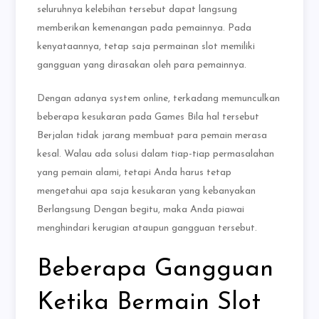
seluruhnya kelebihan tersebut dapat langsung
memberikan kemenangan pada pemainnya. Pada
kenyataannya, tetap saja permainan slot memiliki
gangguan yang dirasakan oleh para pemainnya.
Dengan adanya system online, terkadang memunculkan
beberapa kesukaran pada Games Bila hal tersebut
Berjalan tidak jarang membuat para pemain merasa
kesal. Walau ada solusi dalam tiap-tiap permasalahan
yang pemain alami, tetapi Anda harus tetap
mengetahui apa saja kesukaran yang kebanyakan
Berlangsung Dengan begitu, maka Anda piawai
menghindari kerugian ataupun gangguan tersebut.
Beberapa Gangguan
Ketika Bermain Slot