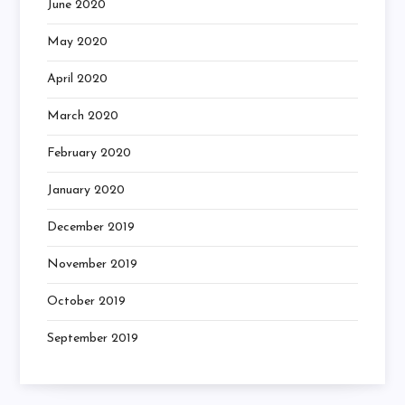
June 2020
May 2020
April 2020
March 2020
February 2020
January 2020
December 2019
November 2019
October 2019
September 2019