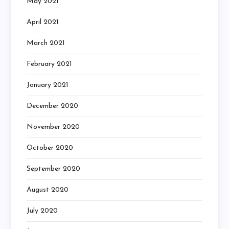
May 2021
April 2021
March 2021
February 2021
January 2021
December 2020
November 2020
October 2020
September 2020
August 2020
July 2020