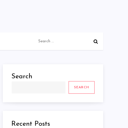
Search
for:
Search
SEARCH
Recent Posts