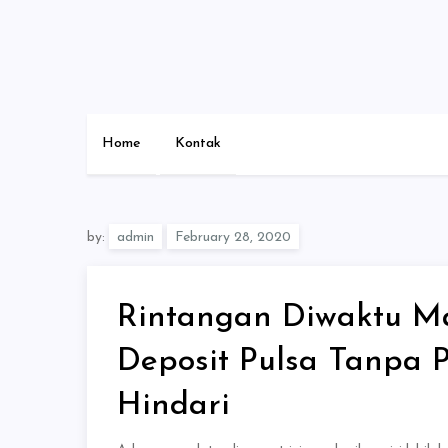
Skip
to
content
Home
Kontak
by:
admin
Rintangan Diwaktu Ma
Deposit Pulsa Tanpa 
Hindari