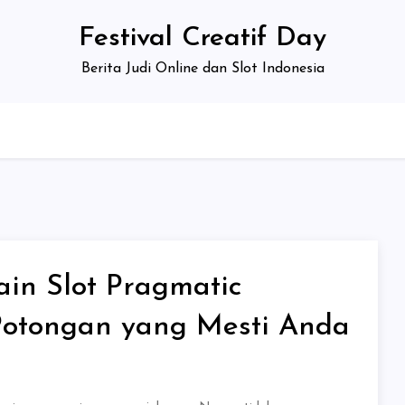
Festival Creatif Day
Berita Judi Online dan Slot Indonesia
in Slot Pragmatic
Potongan yang Mesti Anda