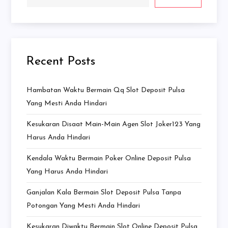
Recent Posts
Hambatan Waktu Bermain Qq Slot Deposit Pulsa
Yang Mesti Anda Hindari
Kesukaran Disaat Main-Main Agen Slot Joker123 Yang
Harus Anda Hindari
Kendala Waktu Bermain Poker Online Deposit Pulsa
Yang Harus Anda Hindari
Ganjalan Kala Bermain Slot Deposit Pulsa Tanpa
Potongan Yang Mesti Anda Hindari
Kesukaran Diwaktu Bermain Slot Online Deposit Pulsa