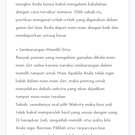
mungkin Anda hanya bakal mengalami kekalahan
dengan cara tersebut menerus. Oleh sebab itu,
pastikan mengenal istilah-istilah yang digunakan dalam
game slot biar Anda dapat main-main dengan baik dan
mendapatkan untung besar.
• Sembarangan Memilih Situs
Banyak pemain yang mengalami ganjalan dikala main-
main slot online karena mereka sembarangan dalam
memilih tempat untuk Main Apabila Anda tidak ingin
kalah dalam main-main slot, maka penting untuk
menyelekasi dahulu website yang akan dijadikan
tempat main-main taruhan.
Sebab, seandainya asal pilih Website maka bisa jadi
tidak bakal memperoleh hasil yang sesuai dengan yang
Di harapkan Jadi, janganlah memilih situs palsu bila
Anda ingin Bermain Pilihlah situs terpercaya biar