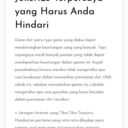
yang Harus Anda
Hindari
Game slot yaitu type game yang diakui dapat
mendatangkan keuntungan uang yang banyak. Tapi
sayangnya masih banyak pemain yang tidak dapat
mendapatkan keuntungan dalam games ini. Aspek
penyebabnya karena mereka tidak mengetahui apa
saja kesukaran dalam memainkan permainan slot. Oleh
sebab itu, sebelum menjalankan games ini, cobalah
mengetahui apa saja ganjalan yang biasa berjalan
dalam permainan slot tersebut:
• Jaringan Internet yang Tiba-Tiba Terputus
Hambatan pertama yang rata rata dihadapi para
pemain saat main-main slot merupakan jaringan