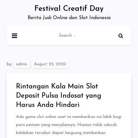
Skip
Festival Creatif Day
to
Berita Judi Online dan Slot Indonesia
content
Search
for:
by:
admin
Rintangan Kala Main Slot
Deposit Pulsa Indosat yang
Harus Anda Hindari
Ada game slot online saat ini memberikan sisi lebih bagi
para pemain yang menjalannya. Namun tidak seluruh
kelebihan tersebut dapat langsung memberikan