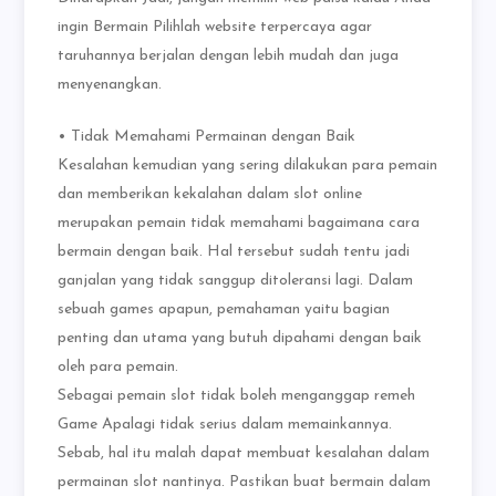
ingin Bermain Pilihlah website terpercaya agar
taruhannya berjalan dengan lebih mudah dan juga
menyenangkan.
• Tidak Memahami Permainan dengan Baik
Kesalahan kemudian yang sering dilakukan para pemain
dan memberikan kekalahan dalam slot online
merupakan pemain tidak memahami bagaimana cara
bermain dengan baik. Hal tersebut sudah tentu jadi
ganjalan yang tidak sanggup ditoleransi lagi. Dalam
sebuah games apapun, pemahaman yaitu bagian
penting dan utama yang butuh dipahami dengan baik
oleh para pemain.
Sebagai pemain slot tidak boleh menganggap remeh
Game Apalagi tidak serius dalam memainkannya.
Sebab, hal itu malah dapat membuat kesalahan dalam
permainan slot nantinya. Pastikan buat bermain dalam