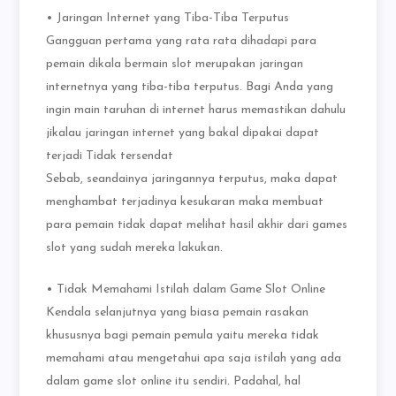
• Jaringan Internet yang Tiba-Tiba Terputus
Gangguan pertama yang rata rata dihadapi para
pemain dikala bermain slot merupakan jaringan
internetnya yang tiba-tiba terputus. Bagi Anda yang
ingin main taruhan di internet harus memastikan dahulu
jikalau jaringan internet yang bakal dipakai dapat
terjadi Tidak tersendat
Sebab, seandainya jaringannya terputus, maka dapat
menghambat terjadinya kesukaran maka membuat
para pemain tidak dapat melihat hasil akhir dari games
slot yang sudah mereka lakukan.
• Tidak Memahami Istilah dalam Game Slot Online
Kendala selanjutnya yang biasa pemain rasakan
khususnya bagi pemain pemula yaitu mereka tidak
memahami atau mengetahui apa saja istilah yang ada
dalam game slot online itu sendiri. Padahal, hal