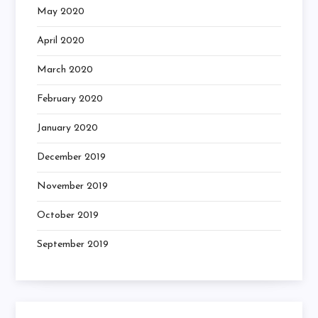
May 2020
April 2020
March 2020
February 2020
January 2020
December 2019
November 2019
October 2019
September 2019