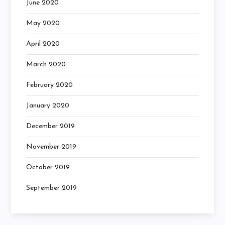
June 2020
May 2020
April 2020
March 2020
February 2020
January 2020
December 2019
November 2019
October 2019
September 2019