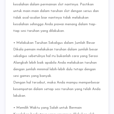
kesalahan dalam permainan slot nantinya. Pastikan
untuk main-main dalam taruhan slot dengan serius dan
tidak asal-asalan biar nantinya tidak melakukan
kesalahan sehingga Anda piawai menang dalam tiap-
tiap sesi taruhan yang dilakukan.
• Melakukan Taruhan Sekaligus dalam Jumlah Besar
Dikala pemain melakukan taruhan dalam jumlah besar
sekaligus sebetulnya hal itu bukanlah cara yang Serasi
Alangkah lebih baik apabila Anda melakukan taruhan
dengan jumlah minimal lebih-lebih dulu tetapi dengan
sesi games yang banyak.
Dengan hal tersebut, maka Anda mampu memperbesar
kesempatan dalam setiap sesi taruhan yang telah Anda
lakukan.
• Memilih Waktu yang Salah untuk Bermain