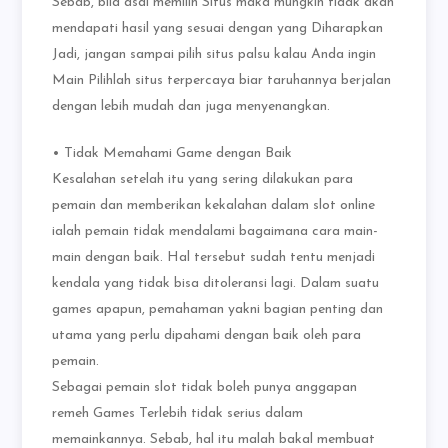
Sebab, bila asal memilih Situs maka mungkin tidak akan
mendapati hasil yang sesuai dengan yang Diharapkan
Jadi, jangan sampai pilih situs palsu kalau Anda ingin
Main Pilihlah situs terpercaya biar taruhannya berjalan
dengan lebih mudah dan juga menyenangkan.
• Tidak Memahami Game dengan Baik
Kesalahan setelah itu yang sering dilakukan para
pemain dan memberikan kekalahan dalam slot online
ialah pemain tidak mendalami bagaimana cara main-
main dengan baik. Hal tersebut sudah tentu menjadi
kendala yang tidak bisa ditoleransi lagi. Dalam suatu
games apapun, pemahaman yakni bagian penting dan
utama yang perlu dipahami dengan baik oleh para
pemain.
Sebagai pemain slot tidak boleh punya anggapan
remeh Games Terlebih tidak serius dalam
memainkannya. Sebab, hal itu malah bakal membuat