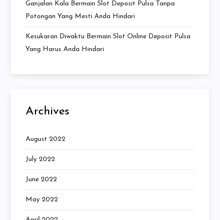
Ganjalan Kala Bermain Slot Deposit Pulsa Tanpa
Potongan Yang Mesti Anda Hindari
Kesukaran Diwaktu Bermain Slot Online Deposit Pulsa
Yang Harus Anda Hindari
Archives
August 2022
July 2022
June 2022
May 2022
April 2022