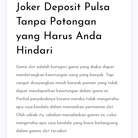
Joker Deposit Pulsa
Tanpa Potongan
yang Harus Anda
Hindari
Game slot adalah kategori game yang diakui dapat
mendatangkan keuntungan uang yang banyak. Tapi
sangat disayangkan masih banyak pemain yang tidak
dapat mendapatkan keuntungan dalam game ini.
Perihal penyebabnya karena mereka tidak mengetahui
apa saja kendala dalam memainkan permainan slot.
Oleh sebab itu, sebelum menjalankan games ini, coba
mengetahui apa saja kendala yang biasa berlangsung
dalam games slot tersebut: