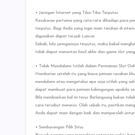
• Jaringan Internet yang Tiba-Tiba Terputus
Kesukaran pertama yang rata-rata dihadapi para pema
terputus. Bagi Anda yang ingin main taruhan di inter
digunakan dapat terjadi Lancar
Sebab, bila jaringannya terputus, maka bakal meng
tidak dapat menonton hasil akhir dari game slot yan
• Tidak Mendalami Istilah dalam Permainan Slot Onl
Hambatan setelah itu yang biasa pemain rasakan kh
mendalami atau mengetahui apa saja istilah yang ada 
dapat membuat para pemain kebingungan apabila saa
Bila membiarkan hal ini terus Berlangsung bukan ti
cara tersebut menerus. Oleh sebab itu, pastikan meng
Anda dapat main dengan baik dan memperoleh untung
• Sembarangan Pilih Situs