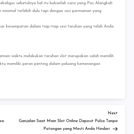
kaligus sebetulnya hal itu bukanlah cara yang Pas Alangkah
 minimal terlebih dulu tapi dengan sesi permainan yang
r kesempatan dalam tiap-tiap sesi taruhan yang telah Anda
pemain waktu melakukan taruhan slot merupakan salah memilih
tu memiliki peran penting dalam peluang kemenangan
Next
Next
Post
sa
Ganjalan Saat Main Slot Online Deposit Pulsa Tanpa
Potongan yang Mesti Anda Hindari