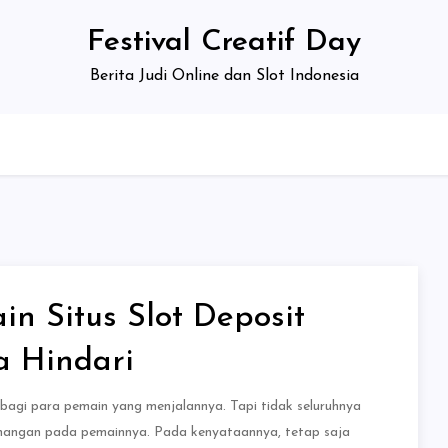
Festival Creatif Day
Berita Judi Online dan Slot Indonesia
n Situs Slot Deposit
a Hindari
 bagi para pemain yang menjalannya. Tapi tidak seluruhnya
nangan pada pemainnya. Pada kenyataannya, tetap saja