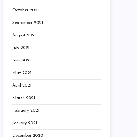
October 2021
September 2021
August 2021
July 2021
June 2021
May 2021
April 2021
March 2021
February 2021
January 2021
December 2020