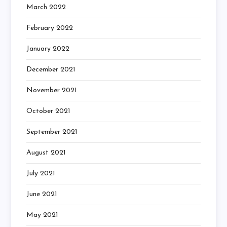
March 2022
February 2022
January 2022
December 2021
November 2021
October 2021
September 2021
August 2021
July 2021
June 2021
May 2021