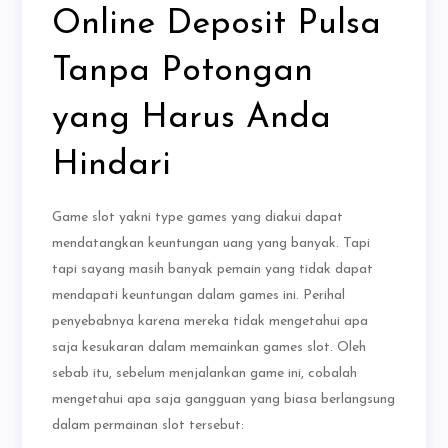
Online Deposit Pulsa
Tanpa Potongan
yang Harus Anda
Hindari
Game slot yakni type games yang diakui dapat
mendatangkan keuntungan uang yang banyak. Tapi
tapi sayang masih banyak pemain yang tidak dapat
mendapati keuntungan dalam games ini. Perihal
penyebabnya karena mereka tidak mengetahui apa
saja kesukaran dalam memainkan games slot. Oleh
sebab itu, sebelum menjalankan game ini, cobalah
mengetahui apa saja gangguan yang biasa berlangsung
dalam permainan slot tersebut: