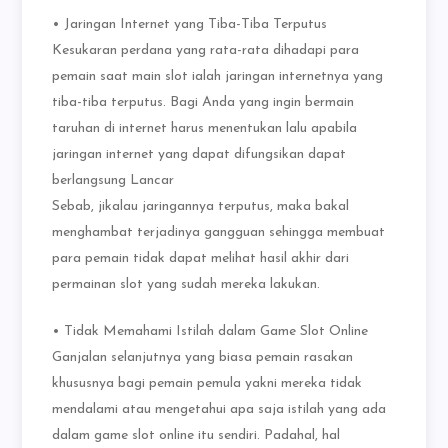
• Jaringan Internet yang Tiba-Tiba Terputus
Kesukaran perdana yang rata-rata dihadapi para
pemain saat main slot ialah jaringan internetnya yang
tiba-tiba terputus. Bagi Anda yang ingin bermain
taruhan di internet harus menentukan lalu apabila
jaringan internet yang dapat difungsikan dapat
berlangsung Lancar
Sebab, jikalau jaringannya terputus, maka bakal
menghambat terjadinya gangguan sehingga membuat
para pemain tidak dapat melihat hasil akhir dari
permainan slot yang sudah mereka lakukan.
• Tidak Memahami Istilah dalam Game Slot Online
Ganjalan selanjutnya yang biasa pemain rasakan
khususnya bagi pemain pemula yakni mereka tidak
mendalami atau mengetahui apa saja istilah yang ada
dalam game slot online itu sendiri. Padahal, hal