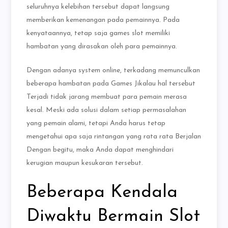
seluruhnya kelebihan tersebut dapat langsung
memberikan kemenangan pada pemainnya. Pada
kenyataannya, tetap saja games slot memiliki
hambatan yang dirasakan oleh para pemainnya.
Dengan adanya system online, terkadang memunculkan
beberapa hambatan pada Games Jikalau hal tersebut
Terjadi tidak jarang membuat para pemain merasa
kesal. Meski ada solusi dalam setiap permasalahan
yang pemain alami, tetapi Anda harus tetap
mengetahui apa saja rintangan yang rata rata Berjalan
Dengan begitu, maka Anda dapat menghindari
kerugian maupun kesukaran tersebut.
Beberapa Kendala
Diwaktu Bermain Slot