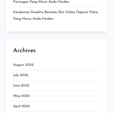
Potongan Yang Mesti Anda Hindari
Kesukaran Diwaktu Bermain Slot Online Deposit Pulsa
Yang Harus Anda Hindari
Archives
August 2022
July 2022
June 2022
May 2022
April 2022