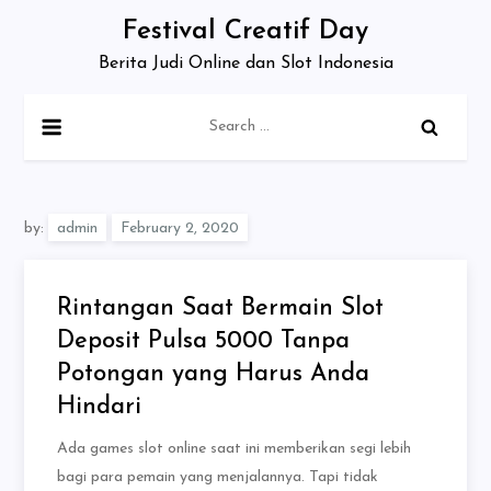
Skip
Festival Creatif Day
to
Berita Judi Online dan Slot Indonesia
content
Search
for:
by:
admin
Rintangan Saat Bermain Slot
Deposit Pulsa 5000 Tanpa
Potongan yang Harus Anda
Hindari
Ada games slot online saat ini memberikan segi lebih
bagi para pemain yang menjalannya. Tapi tidak