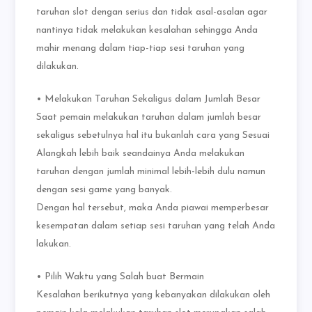
taruhan slot dengan serius dan tidak asal-asalan agar
nantinya tidak melakukan kesalahan sehingga Anda
mahir menang dalam tiap-tiap sesi taruhan yang
dilakukan.
• Melakukan Taruhan Sekaligus dalam Jumlah Besar
Saat pemain melakukan taruhan dalam jumlah besar
sekaligus sebetulnya hal itu bukanlah cara yang Sesuai
Alangkah lebih baik seandainya Anda melakukan
taruhan dengan jumlah minimal lebih-lebih dulu namun
dengan sesi game yang banyak.
Dengan hal tersebut, maka Anda piawai memperbesar
kesempatan dalam setiap sesi taruhan yang telah Anda
lakukan.
• Pilih Waktu yang Salah buat Bermain
Kesalahan berikutnya yang kebanyakan dilakukan oleh