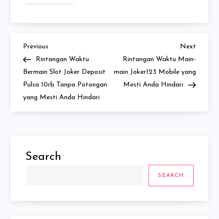
Previous
Next
Post
Previous
Next
Post
Post
Rintangan Waktu
Rintangan Waktu Main-
navigation
Bermain Slot Joker Deposit
main Joker123 Mobile yang
Pulsa 10rb Tanpa Potongan
Mesti Anda Hindari
yang Mesti Anda Hindari
Search
SEARCH