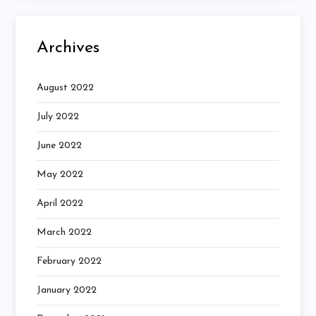
Archives
August 2022
July 2022
June 2022
May 2022
April 2022
March 2022
February 2022
January 2022