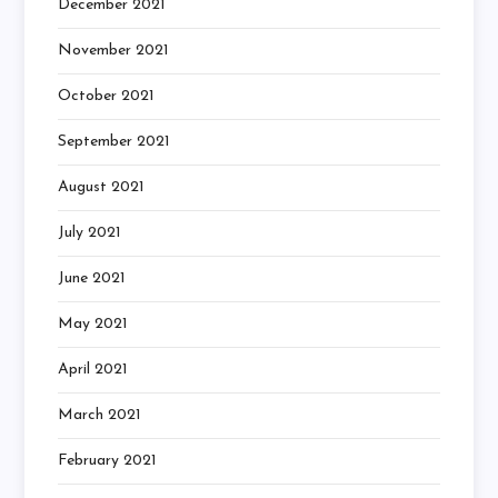
December 2021
November 2021
October 2021
September 2021
August 2021
July 2021
June 2021
May 2021
April 2021
March 2021
February 2021