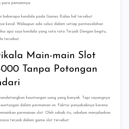
h para pemainnya.
n beberapa kendala pada Games Kalau hal tersebut
sa kesal. Walaupun ada solusi dalam setiap permasalahan
ui apa saja kendala yang rata rata Terjadi Dengan begitu,
a tersebut.
ikala Main-main Slot
 5000 Tanpa Potongan
ndari
 mendatangkan keuntungan uang yang banyak. Tapi sayangnya
euntungan dalam permainan ini. Faktor penyebabnya karena
mainkan permainan slot. Oleh sebab itu, sebelum menjalankan
biasa terjadi dalam game slot tersebut: