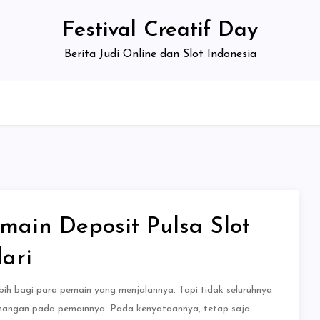
Festival Creatif Day
Berita Judi Online dan Slot Indonesia
main Deposit Pulsa Slot
ari
ebih bagi para pemain yang menjalannya. Tapi tidak seluruhnya
nangan pada pemainnya. Pada kenyataannya, tetap saja