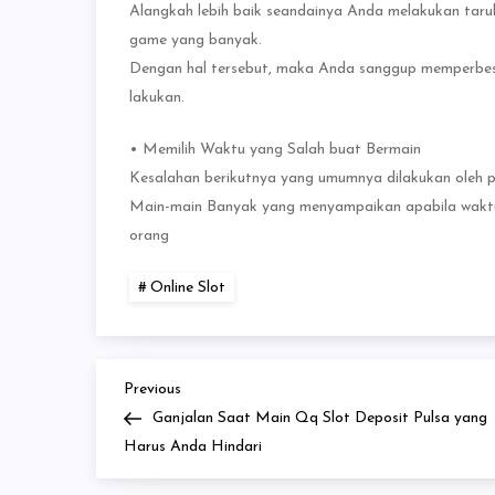
Alangkah lebih baik seandainya Anda melakukan taruh
game yang banyak.
Dengan hal tersebut, maka Anda sanggup memperbesa
lakukan.
• Memilih Waktu yang Salah buat Bermain
Kesalahan berikutnya yang umumnya dilakukan oleh pe
Main-main Banyak yang menyampaikan apabila waktu
orang
Online Slot
Previous
Post
Previous
Post
Ganjalan Saat Main Qq Slot Deposit Pulsa yang
navigation
Harus Anda Hindari