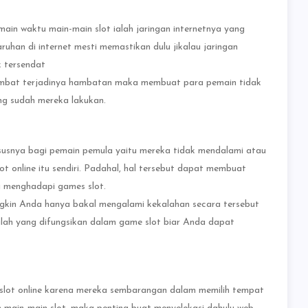
in waktu main-main slot ialah jaringan internetnya yang
ruhan di internet mesti memastikan dulu jikalau jaringan
k tersendat
hambat terjadinya hambatan maka membuat para pemain tidak
ang sudah mereka lakukan.
usnya bagi pemain pemula yaitu mereka tidak mendalami atau
t online itu sendiri. Padahal, hal tersebut dapat membuat
i menghadapi games slot.
ungkin Anda hanya bakal mengalami kekalahan secara tersebut
stilah yang difungsikan dalam game slot biar Anda dapat
lot online karena mereka sembarangan dalam memilih tempat