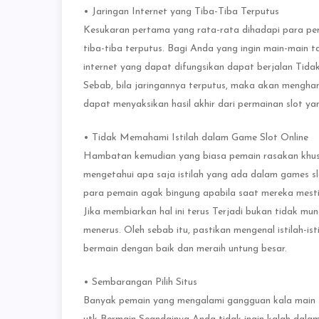
• Jaringan Internet yang Tiba-Tiba Terputus
Kesukaran pertama yang rata-rata dihadapi para pema
tiba-tiba terputus. Bagi Anda yang ingin main-main ta
internet yang dapat difungsikan dapat berjalan Tida
Sebab, bila jaringannya terputus, maka akan meng
dapat menyaksikan hasil akhir dari permainan slot y
• Tidak Memahami Istilah dalam Game Slot Online
Hambatan kemudian yang biasa pemain rasakan khus
mengetahui apa saja istilah yang ada dalam games slo
para pemain agak bingung apabila saat mereka mest
Jika membiarkan hal ini terus Terjadi bukan tidak m
menerus. Oleh sebab itu, pastikan mengenal istilah-i
bermain dengan baik dan meraih untung besar.
• Sembarangan Pilih Situs
Banyak pemain yang mengalami gangguan kala main s