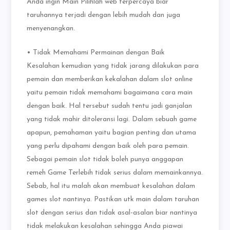
Anda ingin Main Pilihlah web terpercaya biar
taruhannya terjadi dengan lebih mudah dan juga
menyenangkan.
• Tidak Memahami Permainan dengan Baik
Kesalahan kemudian yang tidak jarang dilakukan para
pemain dan memberikan kekalahan dalam slot online
yaitu pemain tidak memahami bagaimana cara main
dengan baik. Hal tersebut sudah tentu jadi ganjalan
yang tidak mahir ditoleransi lagi. Dalam sebuah game
apapun, pemahaman yaitu bagian penting dan utama
yang perlu dipahami dengan baik oleh para pemain.
Sebagai pemain slot tidak boleh punya anggapan
remeh Game Terlebih tidak serius dalam memainkannya.
Sebab, hal itu malah akan membuat kesalahan dalam
games slot nantinya. Pastikan utk main dalam taruhan
slot dengan serius dan tidak asal-asalan biar nantinya
tidak melakukan kesalahan sehingga Anda piawai