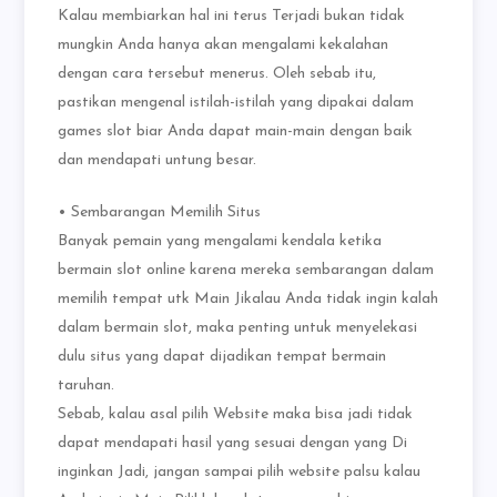
Kalau membiarkan hal ini terus Terjadi bukan tidak
mungkin Anda hanya akan mengalami kekalahan
dengan cara tersebut menerus. Oleh sebab itu,
pastikan mengenal istilah-istilah yang dipakai dalam
games slot biar Anda dapat main-main dengan baik
dan mendapati untung besar.
• Sembarangan Memilih Situs
Banyak pemain yang mengalami kendala ketika
bermain slot online karena mereka sembarangan dalam
memilih tempat utk Main Jikalau Anda tidak ingin kalah
dalam bermain slot, maka penting untuk menyelekasi
dulu situs yang dapat dijadikan tempat bermain
taruhan.
Sebab, kalau asal pilih Website maka bisa jadi tidak
dapat mendapati hasil yang sesuai dengan yang Di
inginkan Jadi, jangan sampai pilih website palsu kalau